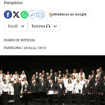
Pamplona
Añádenos en Google
Itzuli
Entzun
DIARIO DE NOTICIAS
PAMPLONA
|
26·03·24
|
18:57