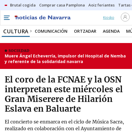
Brutal cogida
Comprar casa Pamplona
Aoiz feriantes
Tartas
Kiosko
CULTURA
COMUNICACIÓN
ORTZADAR
AGENDA
MÚ
SOCIEDAD
Muere Ángel Echeverría, impulsor del Hospital de Nemba
y referente de la solidaridad navarra
El coro de la FCNAE y la OSN
interpretan este miércoles el
Gran Miserere de Hilarión
Eslava en Baluarte
El concierto se enmarca en el ciclo de Música Sacra,
realizado en colaboración con el Ayuntamiento de