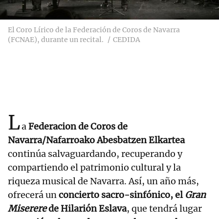
El Coro Lírico de la Federación de Coros de Navarra
(FCNAE), durante un recital.
CEDIDA
L
a
Federacion de Coros de
Navarra/Nafarroako Abesbatzen Elkartea
continúa salvaguardando, recuperando y
compartiendo el patrimonio cultural y la
riqueza musical de Navarra. Así, un año más,
ofrecerá un
concierto sacro-sinfónico, el
Gran
Miserere
de Hilarión Eslava
, que tendrá lugar