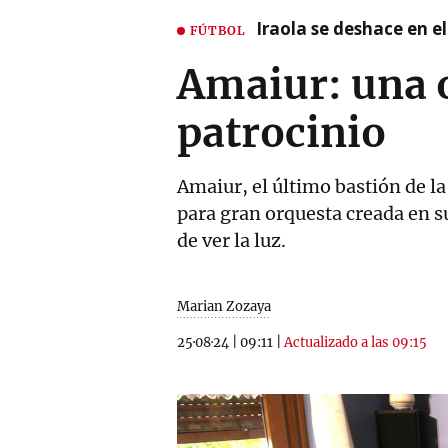
Iraola se deshace en e
FÚTBOL
Amaiur: una o
patrocinio
Amaiur, el último bastión de l
para gran orquesta creada en 
de ver la luz.
Marian Zozaya
25·08·24
|
09:11
|
Actualizado a las 09:15