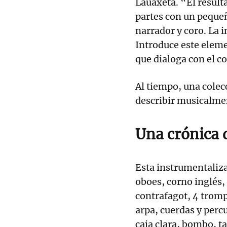
Lauaxeta. “El result
partes con un peque
narrador y coro. La i
Introduce este elem
que dialoga con el co
Al tiempo, una cole
describir musicalment
Una crónica 
Esta instrumentaliza
oboes, corno inglés, 
contrafagot, 4 tromp
arpa, cuerdas y perc
caja clara, bombo, t