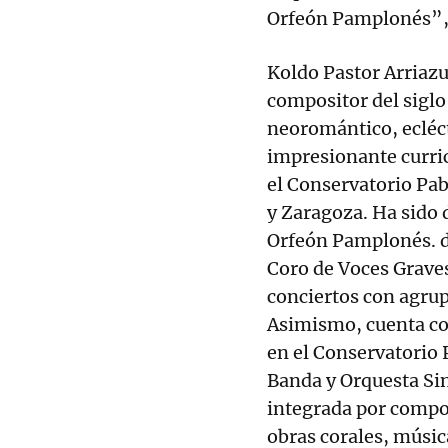
Orfeón Pamplonés”, 
Koldo Pastor Arriaz
compositor del siglo 
neoromántico, ecléct
impresionante curri
el Conservatorio Pab
y Zaragoza. Ha sido 
Orfeón Pamplonés. d
Coro de Voces Grave
conciertos con agrup
Asimismo, cuenta con
en el Conservatorio 
Banda y Orquesta Sin
integrada por compos
obras corales, músic