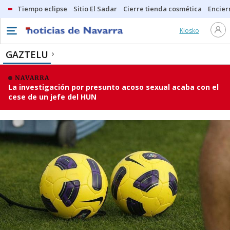
Tiempo eclipse
Sitio El Sadar
Cierre tienda cosmética
Encier
Kiosko
GAZTELU
NAVARRA
La investigación por presunto acoso sexual acaba con el
cese de un jefe del HUN