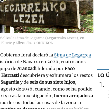
eñaliza la Sima de Legarrea (Legarreako Lezea), en
 Elbete y Elizondo.
ONDIKOL
 Gobierno foral declaró la
Sima de Legarrea
stórica de Navarra en 2020, cuatro años
quipo de
Aranzadi
liderado por
Paco
LO 
 Herrasti
descubriera y exhumara los restos
 Sagardia
y de
seis de sus siete hijos
,
1
 agosto de 1936, cuando, como se ha podido
i y tras la investigación,
fueron arrojados a
nos de casi todas las casas de la zona, a