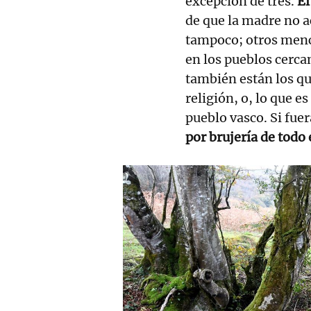
excepción de tres.
El
de que la madre no ac
tampoco; otros menc
en los pueblos cerca
también están los qu
religión, o, lo que e
pueblo vasco. Si fuer
por brujería de todo 