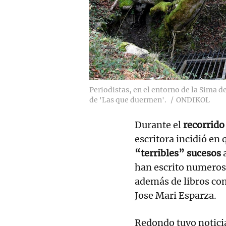
Periodistas, en el entorno de la Sima 
de 'Las que duermen'.
ONDIKOL
Durante el
recorrido 
escritora incidió en
“terribles” sucesos
a
han escrito numeroso
además de libros com
Jose Mari Esparza.
Redondo tuvo noticia