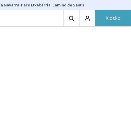
ia Navarra
Paco Etxeberria
Camino de Santiago
Eclipse solar en Nav
Kiosko