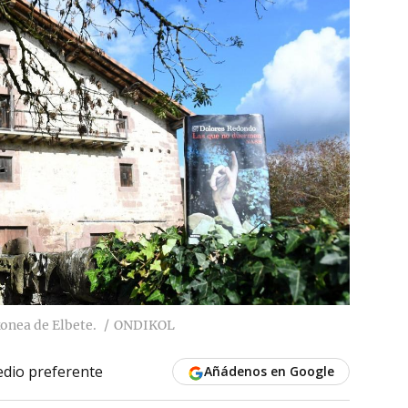
onea de Elbete.
ONDIKOL
dio preferente
Añádenos en Google