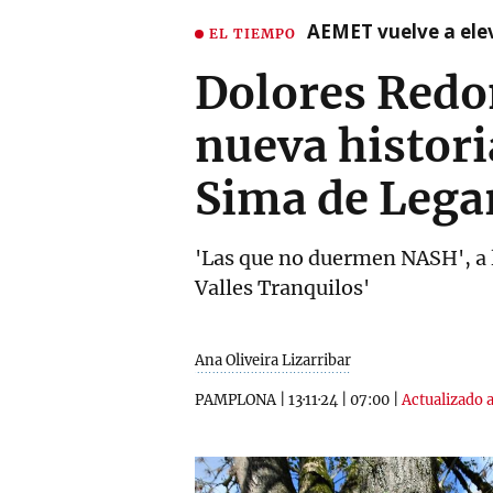
AEMET vuelve a ele
EL TIEMPO
Dolores Redo
nueva histori
Sima de Lega
'Las que no duermen NASH', a la
Valles Tranquilos'
Ana Oliveira Lizarribar
PAMPLONA
|
13·11·24
|
07:00
|
Actualizado a