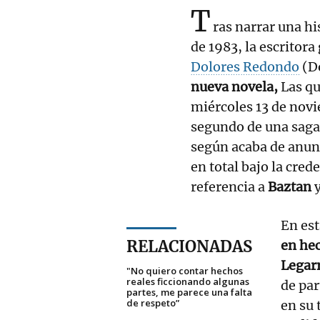
T
ras narrar una hi
de 1983, la escritor
Dolores Redondo
(Do
nueva novela,
Las q
miércoles 13 de nov
segundo de una sag
según acaba de anunc
en total bajo la cred
referencia a
Baztan
y
En es
RELACIONADAS
en he
Legar
"No quiero contar hechos
reales ficcionando algunas
de par
partes, me parece una falta
de respeto”
en su 