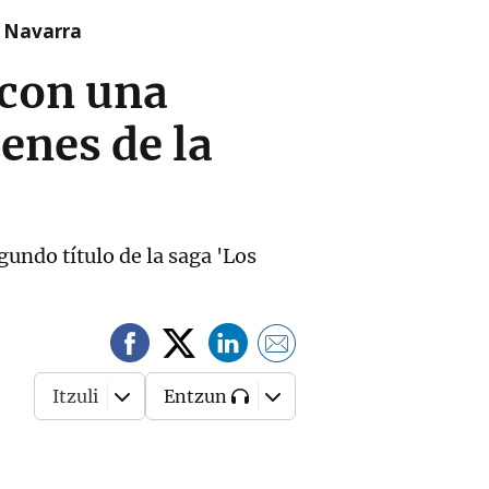
n Navarra
 con una
enes de la
gundo título de la saga 'Los
Itzuli
Entzun