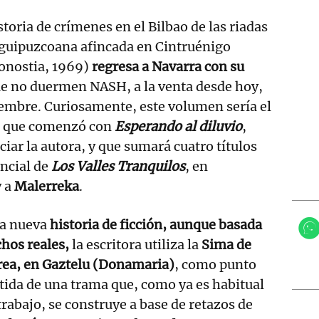
storia de crímenes en el Bilbao de las riadas
a guipuzcoana afincada en Cintruénigo
nostia, 1969)
regresa a Navarra con su
ue no duermen NASH, a la venta desde hoy,
iembre. Curiosamente, este volumen sería el
a que comenzó con
Esperando al diluvio
,
iar la autora, y que sumará cuatro títulos
encial de
Los Valles Tranquilos
, en
 a
Malerreka
.
ta nueva
historia de ficción, aunque basada
chos reales,
la escritora utiliza la
Sima de
rea, en Gaztelu (Donamaria)
, como punto
tida de una trama que, como ya es habitual
trabajo, se construye a base de retazos de