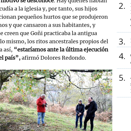
 motivo se desconoce
. Hay quienes hablan
2
udía a la iglesia y, por tanto, sus hijos
ionan pequeños hurtos que se produjeron
nos y que cansaron a sus habitantes, y
e creen que Goñi practicaba la antigua
3
s lo mismo, los ritos ancestrales propios del
a así,
“estaríamos ante la última ejecución
4
el país”,
afirmó Dolores Redondo.
5