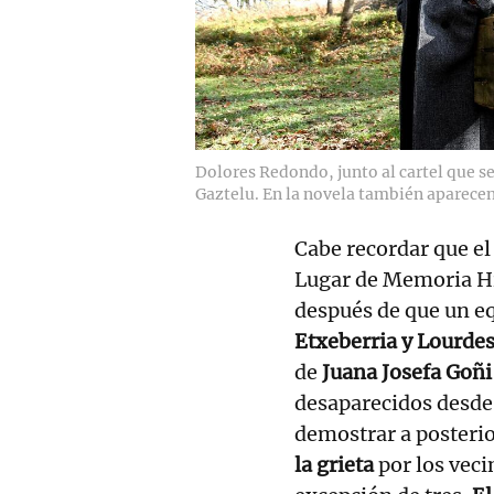
Dolores Redondo, junto al cartel que s
Gaztelu. En la novela también aparecen
Cabe recordar que el
Lugar de Memoria Hi
después de que un e
Etxeberria y Lourdes
de
Juana Josefa Goñi
desaparecidos desde
demostrar a posterior
la grieta
por los veci