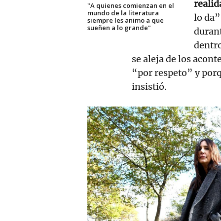
realid
"A quienes comienzan en el
mundo de la literatura
lo da”
siempre les animo a que
sueñen a lo grande"
durant
dentr
se aleja de los acont
“por respeto” y por
insistió.