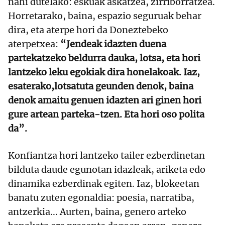
nahi dutelako: eskuak askatzea, zirriborratzea.
Horretarako, baina, espazio seguruak behar
dira, eta aterpe hori da Doneztebeko
aterpetxea:
“Jendeak idazten duena
partekatzeko beldurra dauka, lotsa, eta hori
lantzeko leku egokiak dira honelakoak. Iaz,
esaterako,lotsatuta geunden denok, baina
denok amaitu genuen idazten ari ginen hori
gure artean parteka-tzen. Eta hori oso polita
da”.
Konfiantza hori lantzeko tailer ezberdinetan
bilduta daude egunotan idazleak, ariketa edo
dinamika ezberdinak egiten. Iaz, blokeetan
banatu zuten egonaldia: poesia, narratiba,
antzerkia... Aurten, baina, genero arteko