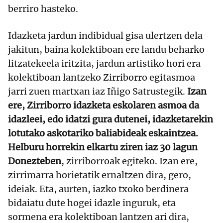
berriro hasteko.
Idazketa jardun indibidual gisa ulertzen dela
jakitun, baina kolektiboan ere landu beharko
litzatekeela iritzita, jardun artistiko hori era
kolektiboan lantzeko Zirriborro egitasmoa
jarri zuen martxan iaz Iñigo Satrustegik.
Izan
ere, Zirriborro idazketa eskolaren asmoa da
idazleei, edo idatzi gura dutenei, idazketarekin
lotutako askotariko baliabideak eskaintzea.
Helburu horrekin elkartu ziren iaz 30 lagun
Donezteben
, zirriborroak egiteko. Izan ere,
zirrimarra horietatik ernaltzen dira, gero,
ideiak. Eta, aurten, iazko txoko berdinera
bidaiatu dute hogei idazle inguruk, eta
sormena era kolektiboan lantzen ari dira,