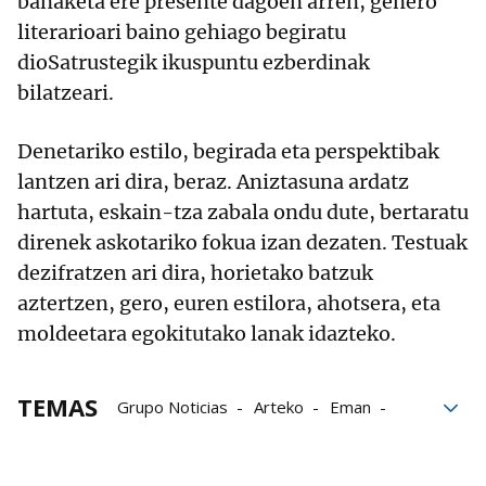
banaketa ere presente dagoen arren, genero
literarioari baino gehiago begiratu
dioSatrustegik ikuspuntu ezberdinak
bilatzeari.
Denetariko estilo, begirada eta perspektibak
lantzen ari dira, beraz. Aniztasuna ardatz
hartuta, eskain-tza zabala ondu dute, bertaratu
direnek askotariko fokua izan dezaten. Testuak
dezifratzen ari dira, horietako batzuk
aztertzen, gero, euren estilora, ahotsera, eta
moldeetara egokitutako lanak idazteko.
TEMAS
Grupo Noticias
Arteko
Eman
Dago
Euskaraz
Aurten