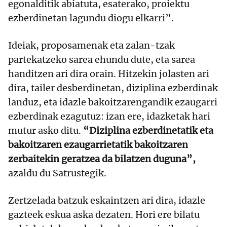
egonalditik abiatuta, esaterako, proiektu
ezberdinetan lagundu diogu elkarri”.
Ideiak, proposamenak eta zalan-tzak
partekatzeko sarea ehundu dute, eta sarea
handitzen ari dira orain. Hitzekin jolasten ari
dira, tailer desberdinetan, diziplina ezberdinak
landuz, eta idazle bakoitzarengandik ezaugarri
ezberdinak ezagutuz: izan ere, idazketak hari
mutur asko ditu.
“Diziplina ezberdinetatik eta
bakoitzaren ezaugarrietatik bakoitzaren
zerbaitekin geratzea da bilatzen duguna”,
azaldu du Satrustegik.
Zertzelada batzuk eskaintzen ari dira, idazle
gazteek eskua aska dezaten. Hori ere bilatu