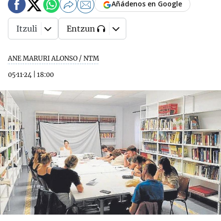
Añádenos en Google
Itzuli
Entzun
ANE MARURI ALONSO / NTM
05·11·24
|
18:00