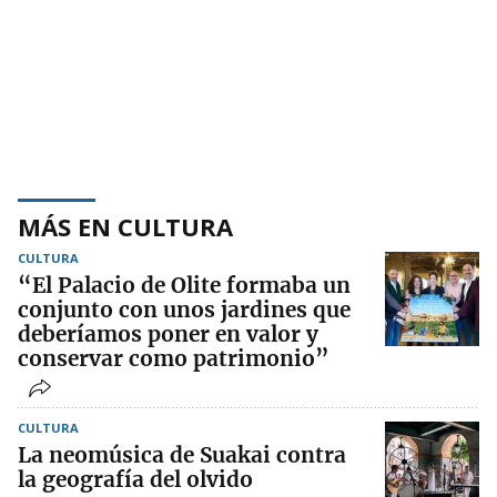
MÁS EN CULTURA
CULTURA
“El Palacio de Olite formaba un
conjunto con unos jardines que
deberíamos poner en valor y
conservar como patrimonio”
CULTURA
La neomúsica de Suakai contra
la geografía del olvido