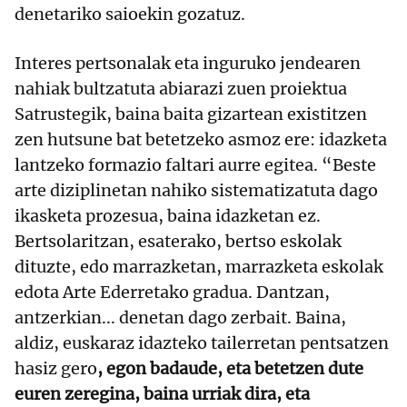
denetariko saioekin gozatuz.
Interes pertsonalak eta inguruko jendearen
nahiak bultzatuta abiarazi zuen proiektua
Satrustegik, baina baita gizartean existitzen
zen hutsune bat betetzeko asmoz ere: idazketa
lantzeko formazio faltari aurre egitea. “Beste
arte diziplinetan nahiko sistematizatuta dago
ikasketa prozesua, baina idazketan ez.
Bertsolaritzan, esaterako, bertso eskolak
dituzte, edo marrazketan, marrazketa eskolak
edota Arte Ederretako gradua. Dantzan,
antzerkian... denetan dago zerbait. Baina,
aldiz, euskaraz idazteko tailerretan pentsatzen
hasiz gero
, egon badaude, eta betetzen dute
euren zeregina, baina urriak dira, eta