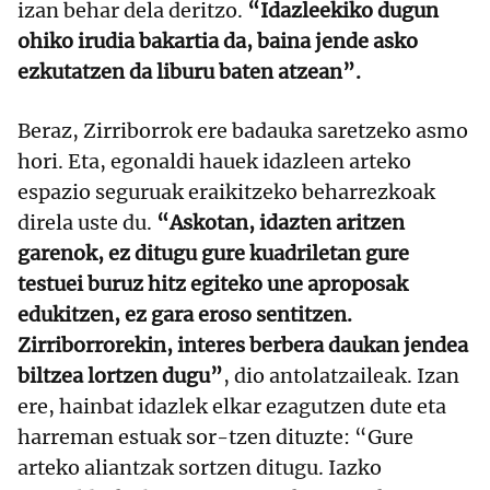
izan behar dela deritzo.
“Idazleekiko dugun
ohiko irudia bakartia da, baina jende asko
ezkutatzen da liburu baten atzean”.
Beraz, Zirriborrok ere badauka saretzeko asmo
hori. Eta, egonaldi hauek idazleen arteko
espazio seguruak eraikitzeko beharrezkoak
direla uste du.
“Askotan, idazten aritzen
garenok, ez ditugu gure kuadriletan gure
testuei buruz hitz egiteko une aproposak
edukitzen, ez gara eroso sentitzen.
Zirriborrorekin, interes berbera daukan jendea
biltzea lortzen dugu”
, dio antolatzaileak. Izan
ere, hainbat idazlek elkar ezagutzen dute eta
harreman estuak sor-tzen dituzte: “Gure
arteko aliantzak sortzen ditugu. Iazko