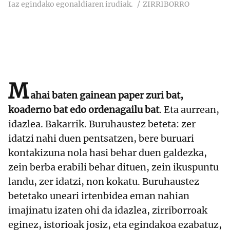
Iaz egindako egonaldiaren irudiak.
ZIRRIBORRO
M
ahai baten gainean paper zuri bat,
koaderno bat edo ordenagailu bat
. Eta aurrean,
idazlea. Bakarrik. Buruhaustez beteta: zer
idatzi nahi duen pentsatzen, bere buruari
kontakizuna nola hasi behar duen galdezka,
zein berba erabili behar dituen, zein ikuspuntu
landu, zer idatzi, non kokatu. Buruhaustez
betetako uneari irtenbidea eman nahian
imajinatu izaten ohi da idazlea, zirriborroak
eginez, istorioak josiz, eta egindakoa ezabatuz,