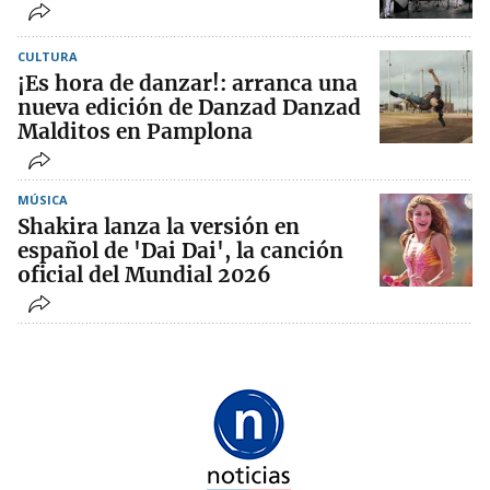
CULTURA
¡Es hora de danzar!: arranca una
nueva edición de Danzad Danzad
Malditos en Pamplona
MÚSICA
Shakira lanza la versión en
español de 'Dai Dai', la canción
oficial del Mundial 2026