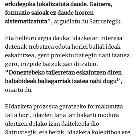
erkidegoka lokalizatuta daude. Gainera,
formazio saioak ez daude horren
sistematizatuta
”, argudiatu du Satrustegik.
Eta helburu argia dauka: idazketan interesa
dutenak trebatzea edota horiei baliabideak
eskaintzea, gero proiektu bat egin nahi izanez
gero, irizpide batzukizan ditzaten.
“Doneztebeko tailerretan eskaintzen diren
baliabideak baliagarriak izatea nahi dugu”,
onartu du.
EIdazketa prozesua garatzeko formakuntza
falta hori, idazlen lana lan bakarti modura
ulertzen delako izan daitekeela dio
Satrustegik, eta berak, idazketa kolektiboa ere