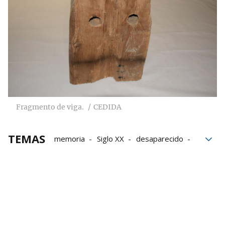
Fragmento de viga.
CEDIDA
TEMAS
memoria
Siglo XX
desaparecido
Valle de Roncal
Día de la Almadía
museos
Madera