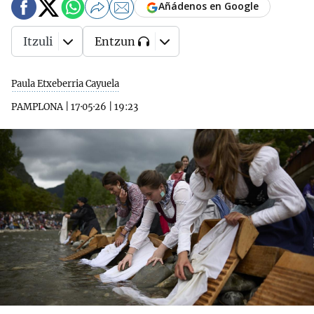
Añádenos en Google
Itzuli
Entzun
Paula Etxeberria Cayuela
PAMPLONA
|
17·05·26
|
19:23