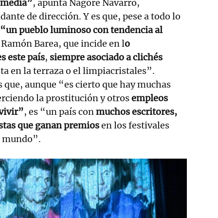
comedia”
, apunta Nagore Navarro,
dante de dirección. Y es que, pese a todo lo
 “un pueblo luminoso con tendencia al
 Ramón Barea, que incide en l
o
s este país
,
siempre asociado a clichés
 en la terraza o el limpiacristales”.
s que, aunque “es cierto que hay muchas
ciendo la prostitución y otros
empleos
vivir”
, es “un país con
muchos escritores,
astas que ganan premios
en los festivales
l mundo”.