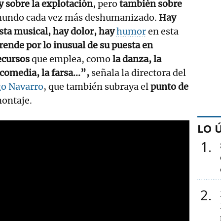
y sobre la explotación
, pero
también sobre
undo cada vez más deshumanizado.
Hay
sta musical, hay dolor, hay
humor
en esta
rende por lo inusual de su puesta en
ecursos
que emplea, como
la danza, la
comedia, la farsa...”,
señala la directora del
o Navarro
, que también subraya el
punto de
ontaje.
LO 
1
2