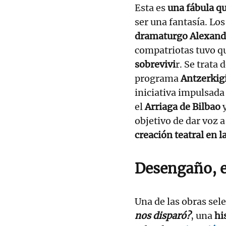
Esta es
una fábula q
ser una fantasía. Los
dramaturgo Alexand
compatriotas tuvo q
sobrevivi
r. Se trata
programa
Antzerkig
iniciativa impulsada
el
Arriaga de Bilbao
y
objetivo de dar voz 
creación teatral en l
Desengaño, e
Una de las obras sel
nos disparó?
, una
hi