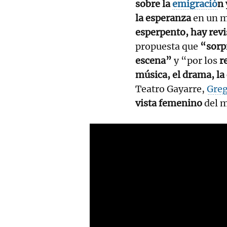
sobre la
emigració
n 
la esperanza
en un m
esperpento, hay revi
propuesta que
“sorp
escena”
y “por los
r
música, el drama, la 
Teatro Gayarre,
Greg
vista femenino
del m