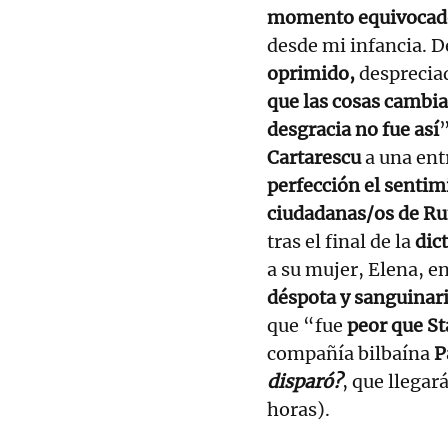
momento equivocad
desde mi infancia. D
oprimido,
despreciad
que las cosas cambia
desgracia no fue así
”
Cartarescu
a una ent
perfección el senti
ciudadanas/os de R
tras el final de la
dic
a su mujer, Elena, e
déspota y sanguinari
que “fue
peor que St
compañía bilbaína
P
disparó?
, que llegar
horas).