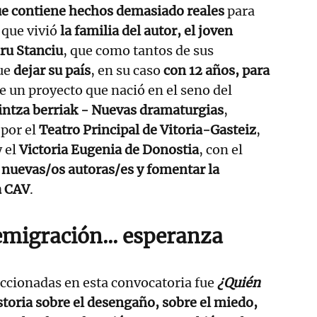
ue contiene hechos demasiado reales
para
 que vivió
la familia del autor, el joven
ru Stanciu
, que como tantos de sus
ue
dejar su país
, en su caso
con 12 años, para
 de un proyecto que nació en el seno del
intza berriak - Nuevas dramaturgias
,
 por el
Teatro Principal de Vitoria-Gasteiz
,
 el
Victoria Eugenia de Donostia
, con el
a
nuevas/os autoras/es y fomentar la
a CAV
.
migración... esperanza
eccionadas en esta convocatoria fue
¿Quién
storia sobre el desengaño, sobre el miedo,