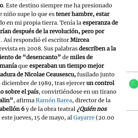
o
. Este destino siempre me ha presionado
e niño supe lo que es
tener hambre, estar
o en mi propia tierra. Tenía la
esperanza de
rían después de la revolución, pero por
. Así respondió el escritor
Mircea
revista en 2008. Sus palabras
describen a la
miento de “desencanto”
de
miles de
umanía
que
esperaban un tiempo mejor
tadura de Nicolae Ceausescu,
fusilado junto
n diciembre de 1989, tras ejercer
un control
o sobre el país
, convirtiéndose en un tirano
alin”
, afirma
Ramón Barea
, director de la
abellón 6
y de la obra teatral
¿Quién nos
á este jueves, 15 de mayo, al
Gayarre
(20.00