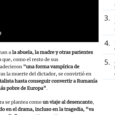
3
4
nan a
la abuela, la madre y otras parientes
u que, como el resto de sus
5
padecieron
"una forma vampírica de
ras la muerte del dictador, se convirtió en
alista hasta conseguir convertir a Rumanía
más pobre de Europa”
.
bra se plantea como
un viaje al desencanto
,
 en el drama, incluso en la tragedia, “va