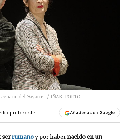
scenario del Gayarre.
IÑAKI PORTO
dio preferente
Añádenos en Google
r ser
rumano
y por haber
nacido en un