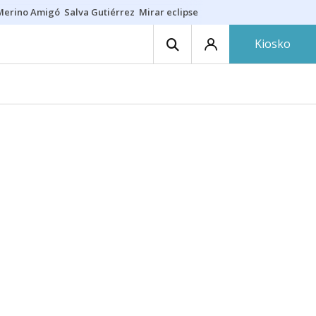
Merino Amigó
Salva Gutiérrez
Mirar eclipse
Iraola-Víctor
Ángel Eche
Kiosko