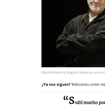
Ramón Barea y Nagore Navarro, en el e
¿Ya nos sigues?
Márcanos como me
“S
ufrí mucho po