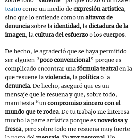
sobre todo “
valiente
” porque no solo utiliza el
teatro
como un medio de
expresión artística
,
sino que lo entiende como un
altavoz de
denuncia
sobre la
identidad
, la
dictadura de la
imagen
, la
cultura del esfuerzo
o los
cuerpos
.
De hecho, le agradeció que se haya permitido
ser alguien “
poco convencional
” porque es
complicado encontrar una
fórmula teatral
en la
que resuene la
violencia
, la
política
o la
denuncia
. De hecho, aseguró que es un
mensaje que le resuena y que, sobre todo,
manifiesta “un
compromiso sincero con el
mundo que te rodea
. De tu trabajo me interesa
mucho la parte artística porque es
novedosa y
fresca
, pero sobre todo me resuena muy fuerte
la parte del
mensaje
. Tu
voz personal
. Un