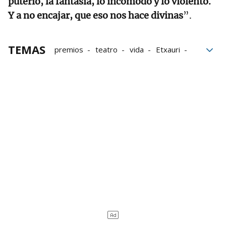
puterío, la fantasía, lo incómodo y lo violento.
Y a no encajar, que eso nos hace divinas
”.
TEMAS
premios
teatro
vida
Etxauri
Cultura
Grupo Noticias
Casa
juventud
artes escénicas
Navarra
compañías de teatro