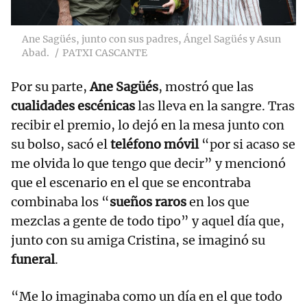
Ane Sagüés, junto con sus padres, Ángel Sagüés y Asun
Abad.
PATXI CASCANTE
Por su parte,
Ane Sagüés
, mostró que las
cualidades escénicas
las lleva en la sangre. Tras
recibir el premio, lo dejó en la mesa junto con
su bolso, sacó el
teléfono móvil
“por si acaso se
me olvida lo que tengo que decir” y mencionó
que el escenario en el que se encontraba
combinaba los “
sueños raros
en los que
mezclas a gente de todo tipo” y aquel día que,
junto con su amiga Cristina, se imaginó su
funeral
.
“Me lo imaginaba como un día en el que todo