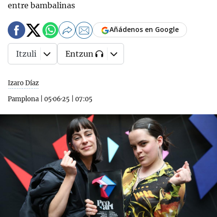
entre bambalinas
Añádenos en Google
Itzuli
Entzun
Izaro Díaz
Pamplona
|
05·06·25
|
07:05