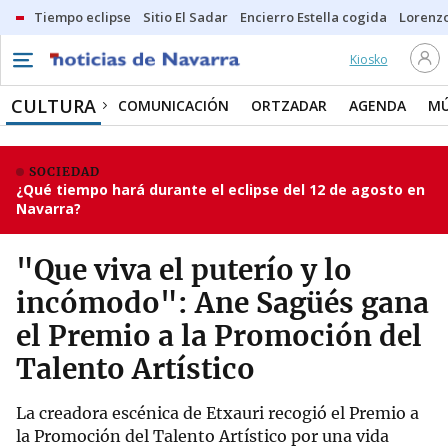
Tiempo eclipse
Sitio El Sadar
Encierro Estella cogida
Lorenzo
Kiosko
CULTURA
COMUNICACIÓN
ORTZADAR
AGENDA
MÚ
SOCIEDAD
¿Qué tiempo hará durante el eclipse del 12 de agosto en
Navarra?
"Que viva el puterío y lo
incómodo": Ane Sagüés gana
el Premio a la Promoción del
Talento Artístico
La creadora escénica de Etxauri recogió el Premio a
la Promoción del Talento Artístico por una vida