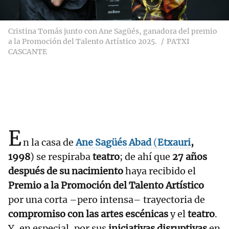
Cristina Tomás junto con Ane Sagüés, ganadora del premio
a la Promoción del Talento Artístico 2025.
PATXI
CASCANTE
E
n la casa de
Ane Sagüés Abad
(
Etxauri
,
1998
) se respiraba
teatro
; de ahí que
27 años
después de su nacimiento
haya recibido el
Premio a la Promoción del Talento Artístico
por una corta –pero intensa– trayectoria de
compromiso con las artes escénicas
y el
teatro
.
Y, en especial, por sus
iniciativas disruptivas
en