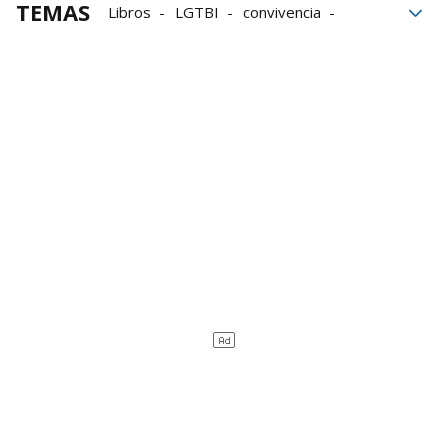
TEMAS
Libros
LGTBI
convivencia
Acción Exterior
Gobierno de Navarra
Cultura