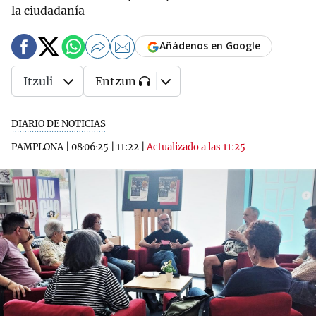
la ciudadanía
Añádenos en Google
Itzuli
Entzun
DIARIO DE NOTICIAS
PAMPLONA
|
08·06·25
|
11:22
|
Actualizado a las 11:25