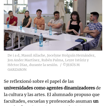
De i a d, Massil Allache, Jocelyne Holguín Hernández,
Jon Ander Martínez, Rubén Palma, Leyre Istúriz y
Héctor Díaz, durante la sesión.
©JESÚS M
GARZARON
Se reflexionó sobre el papel de las
universidades como agentes dinamizadores
de
la cultura y las artes. El alumnado propuso que
facultades, escuelas y profesorado asuman
un