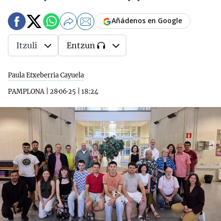
Añádenos en Google
Itzuli
Entzun
Paula Etxeberria Cayuela
PAMPLONA
|
28·06·25
|
18:24