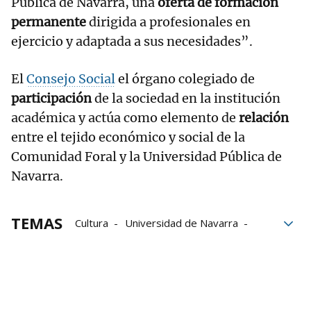
Pública de Navarra, una
oferta de formación
permanente
dirigida a profesionales en
ejercicio y adaptada a sus necesidades”.
El
Consejo Social
el órgano colegiado de
participación
de la sociedad en la institución
académica y actúa como elemento de
relación
entre el tejido económico y social de la
Comunidad Foral y la Universidad Pública de
Navarra.
TEMAS
Cultura
Universidad de Navarra
Universidad Pública de Navarra
UPNA
Consejo Escolar de Navarra
Infancia
Formación
Universidades
alumnos
alumnado
Educación