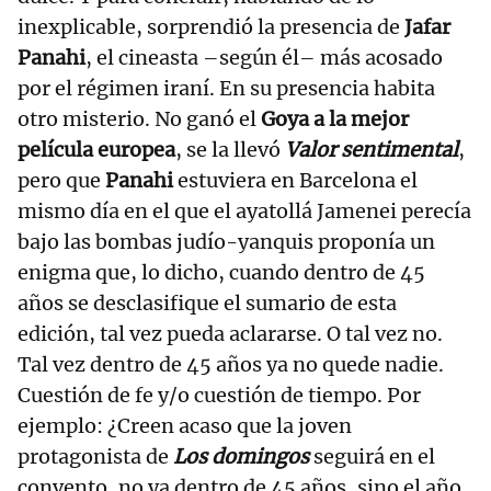
inexplicable, sorprendió la presencia de
Jafar
Panahi
, el cineasta –según él– más acosado
por el régimen iraní. En su presencia habita
otro misterio. No ganó el
Goya a la mejor
película europea
, se la llevó
Valor sentimental
,
pero que
Panahi
estuviera en Barcelona el
mismo día en el que el ayatollá Jamenei perecía
bajo las bombas judío-yanquis proponía un
enigma que, lo dicho, cuando dentro de 45
años se desclasifique el sumario de esta
edición, tal vez pueda aclararse. O tal vez no.
Tal vez dentro de 45 años ya no quede nadie.
Cuestión de fe y/o cuestión de tiempo. Por
ejemplo: ¿Creen acaso que la joven
protagonista de
Los domingos
seguirá en el
convento, no ya dentro de 45 años, sino el año