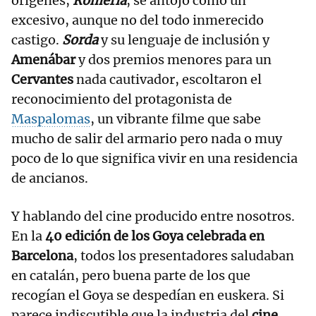
orígenes,
Romería
, se antojó como un
excesivo, aunque no del todo inmerecido
castigo.
Sorda
y su lenguaje de inclusión y
Amenábar
y dos premios menores para un
Cervantes
nada cautivador, escoltaron el
reconocimiento del protagonista de
Maspalomas
, un vibrante filme que sabe
mucho de salir del armario pero nada o muy
poco de lo que significa vivir en una residencia
de ancianos.
Y hablando del cine producido entre nosotros.
En la
40 edición de los Goya celebrada en
Barcelona
, todos los presentadores saludaban
en catalán, pero buena parte de los que
recogían el Goya se despedían en euskera. Si
parece indiscutible que la industria del
cine