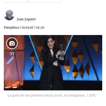
Juan Zapater
Pamplona
|
01·03·26
|
19:20
57
La gala de los premios Goya 2026, en imágenes
EFE