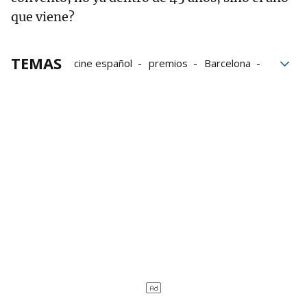
que viene?
TEMAS
cine español
premios
Barcelona
Gaza
Irán
Hollywood
Mejor película