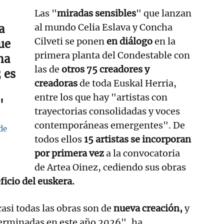
Las "
miradas sensibles
" que lanzan
al mundo Celia Eslava y Concha
a
Cilveti se ponen
en diálogo
en la
ue
primera planta del Condestable con
na
las de
otros 75 creadores y
 es
creadoras
de toda Euskal Herria,
entre los que hay "artistas con
"
trayectorias consolidadas y voces
contemporáneas emergentes". De
de
todos ellos
15 artistas se incorporan
por primera vez
a la convocatoria
de Artea Oinez, cediendo sus obras
ficio del euskera.
asi todas las obras son de
nueva creación,
y
 terminadas en este año 2026",
ha