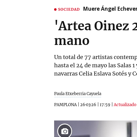
Muere Ángel Echeverr
SOCIEDAD
'Artea Oinez 
mano
Un total de 77 artistas contem
hasta el 24 de mayo las Salas 1
navarras Celia Eslava Sotés y 
Paula Etxeberria Cayuela
PAMPLONA
|
26·03·26
|
17:59
|
Actualizado 