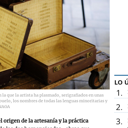
LO 
1
 la que la artista ha plasmado, serigrafiados en unas
abuelo, los nombres de todas las lenguas minoritarias y
2
NAGA
3
l origen de la artesanía y la práctica