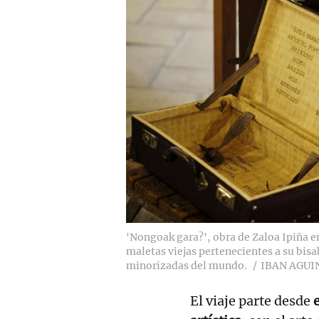
'Nongoak gara?', obra de Zaloa Ipiña en
maletas viejas pertenecientes a su bis
minorizadas del mundo.
IBAN AGUI
El viaje parte desde
e