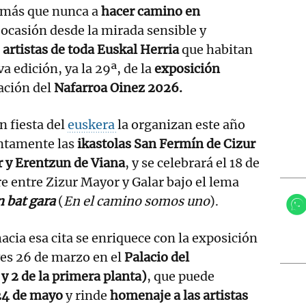
 más que nunca a
hacer camino en
 ocasión desde la mirada sensible y
 artistas de toda Euskal Herria
que habitan
a edición, ya la 29ª, de la
exposición
ración del
Nafarroa Oinez 2026.
n fiesta del
euskera
la organizan este año
ntamente las
ikastolas San Fermín de Cizur
 y Erentzun de Viana
, y se celebrará el 18 de
e entre Zizur Mayor y Galar bajo el lema
 bat gara
(
En el camino somos uno
).
acia esa cita se enriquece con la exposición
es 26 de marzo en el
Palacio del
y 2 de la primera planta)
, que puede
 24 de mayo
y rinde
homenaje a las artistas