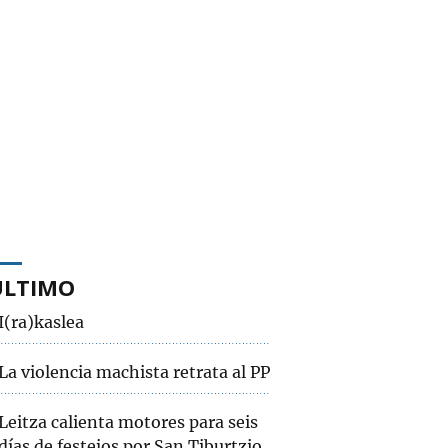
ÚLTIMO
I(ra)kaslea
La violencia machista retrata al PP
Leitza calienta motores para seis
días de festejos por San Tiburtzio