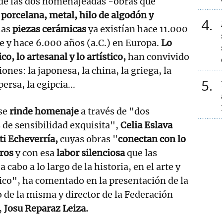
 de las dos homenajeadas -obras que
 porcelana, metal, hilo de algodón y
4
 las
piezas cerámicas
ya existían hace 11.000
te y hace 6.000 años (a.C.) en Europa.
Lo
ico, lo artesanal y lo artístico,
han convivido
iones: la japonesa, la china, la griega, la
5
ersa, la egipcia...
 se
rinde homenaje
a través de "dos
 de sensibilidad exquisita",
Celia Eslava
ti Echeverría,
cuyas obras "
conectan con lo
ros
y con esa
labor silenciosa
que las
 cabo a lo largo de la historia, en el arte y
co", ha comentado en la presentación de la
 de la misma y director de la Federación
,
Josu Reparaz Leiza.