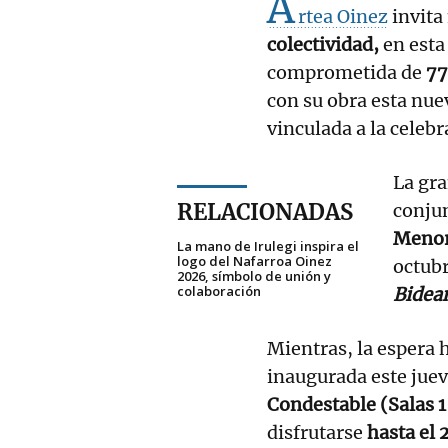
A
rtea Oinez
invita
colectividad,
en esta
comprometida de
77
con su obra esta nuev
vinculada a la celeb
La gra
RELACIONADAS
conju
Menor
La mano de Irulegi inspira el
logo del Nafarroa Oinez
octubr
2026, símbolo de unión y
colaboración
Bidean
Mientras, la espera h
inaugurada este juev
Condestable (Salas 1 
disfrutarse
hasta el