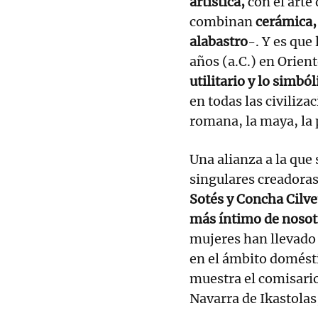
artística,
con el arte
combinan
cerámica,
alabastro
-. Y es que
años (a.C.) en Orien
utilitario y lo simból
en todas las civilizac
romana, la maya, la p
Una alianza a la que
singulares creadoras
Sotés y Concha Cilve
más íntimo de nosot
mujeres han llevado a
en el ámbito domésti
muestra el comisario
Navarra de Ikastolas