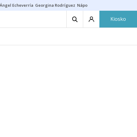
Ángel Echeverría
Georgina Rodríguez
Nápoles - Osasuna
Insultos rac
Kiosko