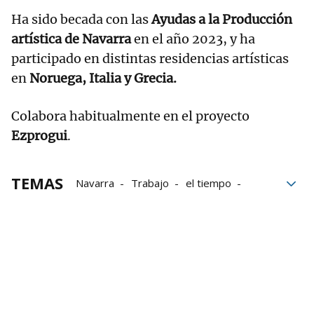
Ha sido becada con las
Ayudas a la Producción
artística de Navarra
en el año 2023, y ha
participado en distintas residencias artísticas
en
Noruega, Italia y Grecia.
Colabora habitualmente en el proyecto
Ezprogui
.
TEMAS
Navarra
Trabajo
el tiempo
viajes
Exposición
Noruega
El Sario
UPNA
Artistas
arte contemporáneo
pensamientos
Reflexiones