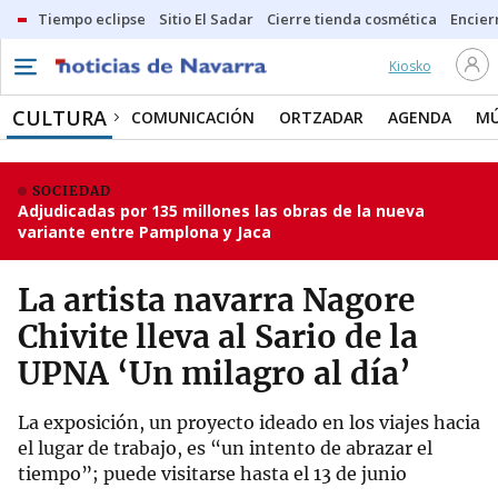
Tiempo eclipse
Sitio El Sadar
Cierre tienda cosmética
Encier
Kiosko
CULTURA
COMUNICACIÓN
ORTZADAR
AGENDA
MÚ
SOCIEDAD
Adjudicadas por 135 millones las obras de la nueva
variante entre Pamplona y Jaca
La artista navarra Nagore
Chivite lleva al Sario de la
UPNA ‘Un milagro al día’
La exposición, un proyecto ideado en los viajes hacia
el lugar de trabajo, es “un intento de abrazar el
tiempo”; puede visitarse hasta el 13 de junio