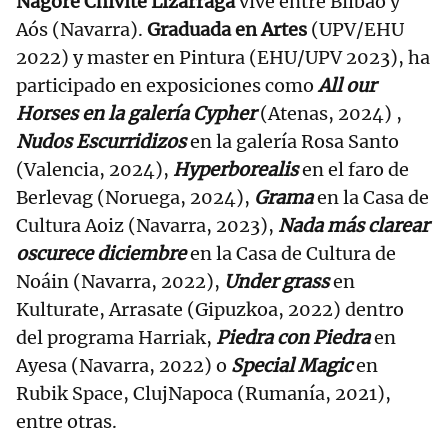
Nagore Chivite Lizarraga
vive entre Bilbao y
Aós (Navarra).
Graduada en Artes
(UPV/EHU
2022) y master en Pintura (EHU/UPV 2023), ha
participado en exposiciones como
All our
Horses en la galería Cypher
(Atenas, 2024) ,
Nudos Escurridizos
en la galería Rosa Santo
(Valencia, 2024),
Hyperborealis
en el faro de
Berlevag (Noruega, 2024),
Grama
en la Casa de
Cultura Aoiz (Navarra, 2023),
Nada más clarear
oscurece diciembre
en la Casa de Cultura de
Noáin (Navarra, 2022),
Under grass
en
Kulturate, Arrasate (Gipuzkoa, 2022) dentro
del programa Harriak,
Piedra con Piedra
en
Ayesa (Navarra, 2022) o
Special Magic
en
Rubik Space, ClujNapoca (Rumanía, 2021),
entre otras.