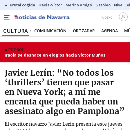
Brutal cogida
Iraola-Víctor
Merino Amigó
Gasóleo
Nivel Ce
Kiosko
CULTURA
COMUNICACIÓN
ORTZADAR
AGENDA
MÚ
FÚTBOL
Iraola se deshace en elogios hacia Víctor Muñoz
Javier Lerín: “No todos los
‘thrillers’ tienen que pasar
en Nueva York; a mí me
encanta que pueda haber un
asesinato algo en Pamplona”
El escritor navarro Javier Lerín presenta este jueves