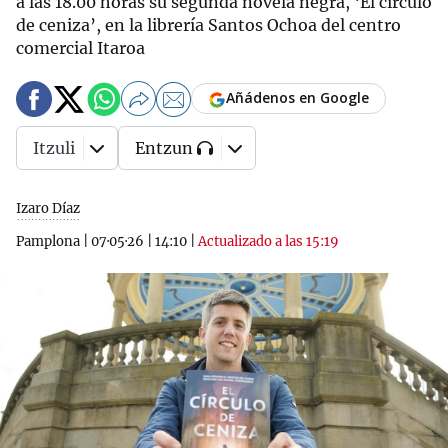
a las 18.00 horas su segunda novela negra, ‘El círculo
de ceniza’, en la librería Santos Ochoa del centro
comercial Itaroa
Añádenos en Google
Itzuli
Entzun
Izaro Díaz
Pamplona
|
07·05·26
|
14:10
|
Actualizado a las 15:19