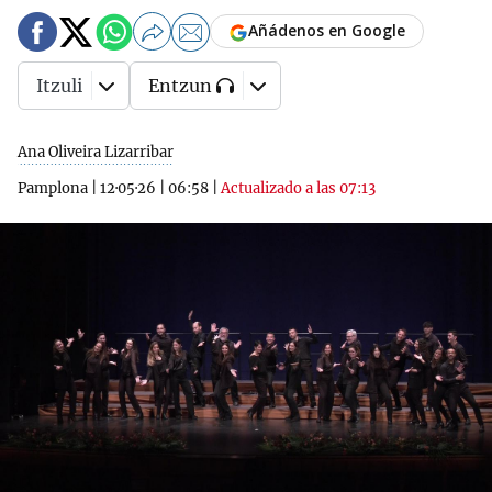
Añádenos en Google
Itzuli
Entzun
Ana Oliveira Lizarribar
Pamplona
|
12·05·26
|
06:58
|
Actualizado a las 07:13