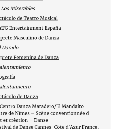
r
Los Miserables
táculo de Teatro Musical
ATG Entertainment España
rprete Masculino de Danza
l Dorado
rprete Femenina de Danza
alentamiento
ografía
alentamiento
ctáculo de Danza
e Centro Danza Matadero/El Mandaíto
tre de Nîmes – Scène conventionnée d
rt et création – Danse
tival de Danse Cannes-Côte d´Azur France,