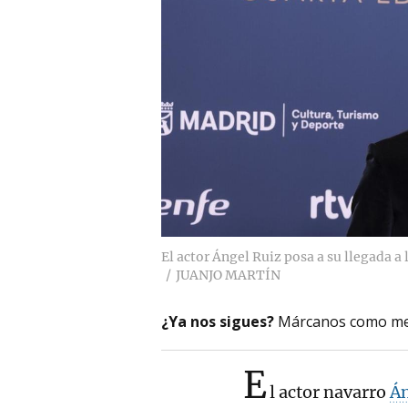
El actor Ángel Ruiz posa a su llegada a 
JUANJO MARTÍN
¿Ya nos sigues?
Márcanos como me
E
l actor navarro
Án