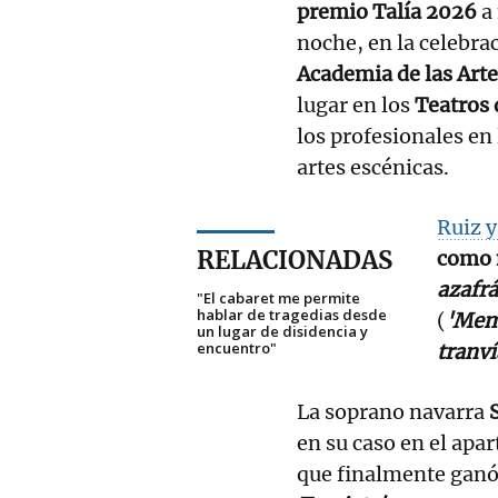
premio Talía 2026
a
noche, en la celebra
Academia de las Art
lugar en los
Teatros 
los profesionales en 
artes escénicas.
Ruiz y
RELACIONADAS
como m
azafrá
"El cabaret me permite
hablar de tragedias desde
(
'Mem
un lugar de disidencia y
encuentro"
tranví
La soprano navarra
en su caso
en el apa
que finalmente ganó