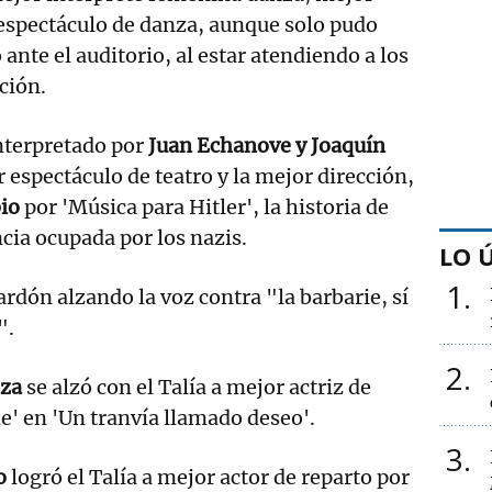
 espectáculo de danza, aunque solo pudo
ante el auditorio, al estar atendiendo a los
ción.
interpretado por
Juan Echanove y Joaquín
r espectáculo de teatro y la mejor dirección,
io
por 'Música para Hitler', la historia de
ncia ocupada por los nazis.
LO 
1
ardón alzando la voz contra "la barbarie, sí
".
2
oza
se alzó con el Talía a mejor actriz de
he' en 'Un tranvía llamado deseo'.
3
o
logró el Talía a mejor actor de reparto por