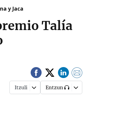
na y Jaca
premio Talía
o
Itzuli
Entzun