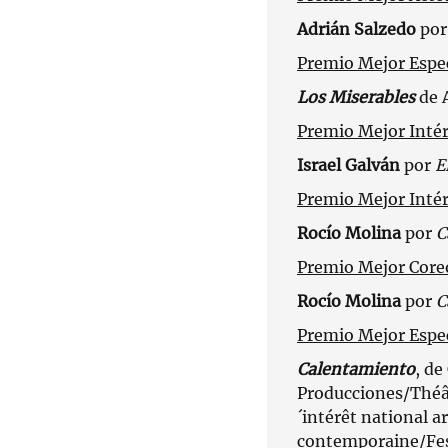
Adrián Salzedo
po
Premio Mejor Espec
Los Miserables
de 
Premio Mejor Inté
Israel Galván
por
E
Premio Mejor Inté
Rocío Molina
por
C
Premio Mejor Core
Rocío Molina
por
C
Premio Mejor Espe
Calentamiento
, d
Producciones/Théâ
´intérêt national a
contemporaine/Fes