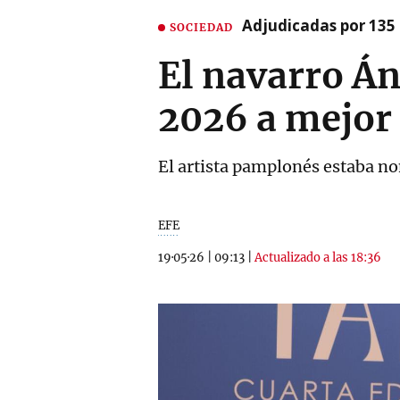
Adjudicadas por 135 
SOCIEDAD
El navarro Án
2026 a mejor 
El artista pamplonés estaba nom
EFE
19·05·26
|
09:13
|
Actualizado a las 18:36