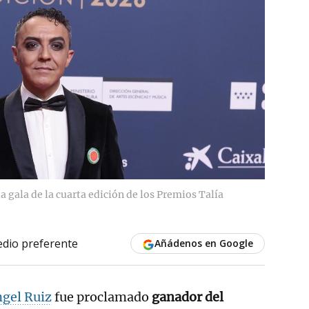
la gala de la cuarta edición de los Premios Talía
dio preferente
Añádenos en Google
gel Ruiz
fue proclamado
ganador del