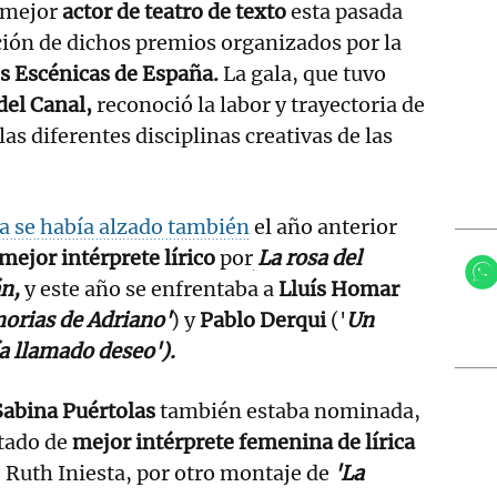
 mejor
actor de teatro de texto
esta pasada
ción de dichos premios organizados por la
es Escénicas de España.
La gala, que tuvo
del Canal,
reconoció la labor y trayectoria de
las diferentes disciplinas creativas de las
a se había alzado también
el año anterior
ejor intérprete lírico
por
La rosa del
n,
y este año se enfrentaba a
Lluís Homar
orias de Adriano'
) y
Pablo Derqui
('
Un
a llamado deseo').
Sabina Puértolas
también estaba nominada,
rtado de
mejor intérprete femenina de lírica
 Ruth Iniesta, por otro montaje de
'La