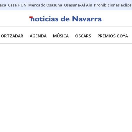
Jaca
Cese HUN
Mercado Osasuna
Osasuna-Al Ain
Prohibiciones eclips
ORTZADAR
AGENDA
MÚSICA
OSCARS
PREMIOS GOYA