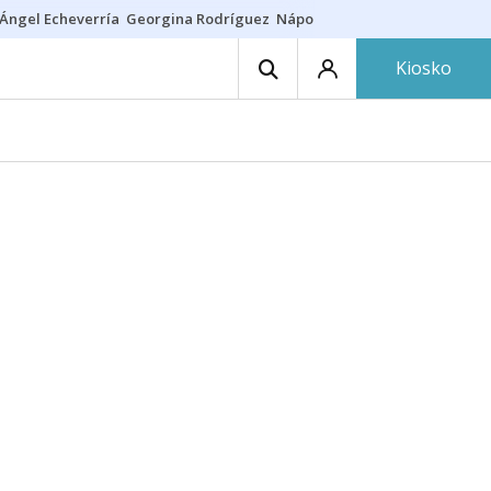
Ángel Echeverría
Georgina Rodríguez
Nápoles - Osasuna
Insultos rac
Kiosko