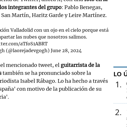
los integrantes del grupo
: Pablo Benegas,
 San Martín, Haritz Garde y Leire Martínez.
xión Valladolid con un ojo en el cielo porque está
apartar las nubes que nosotros salimos.
itter.com/aTfoS1ABRT
ogh (@laorejadevgogh)
June 28, 2024
del mencionado tweet, el
guitarrista de la
LO 
s
también se ha pronunciado sobre la
riodista Isabel Rábago. Lo ha hecho a través
1
España' con motivo de la publicación de su
ia'.
2