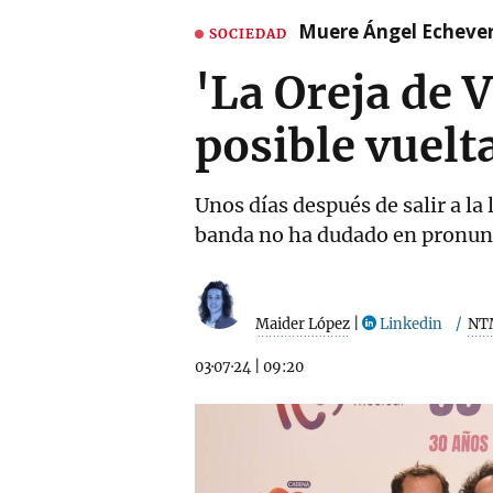
Muere Ángel Echeverr
SOCIEDAD
'La Oreja de 
posible vuelt
Unos días después de salir a la 
banda no ha dudado en pronun
Maider López
|
Linkedin
NT
03·07·24
|
09:20