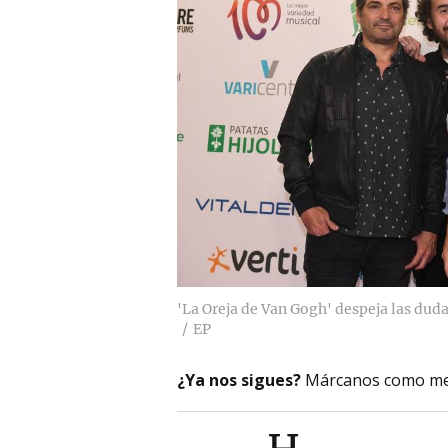
'La Oreja de Van Gogh' despeja las dud
EP
¿Ya nos sigues?
Márcanos como me