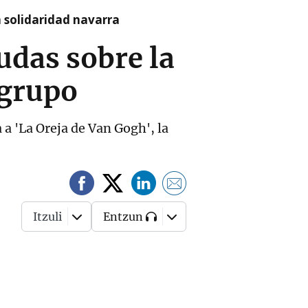
a solidaridad navarra
udas sobre la
 grupo
 a 'La Oreja de Van Gogh', la
Itzuli
Entzun