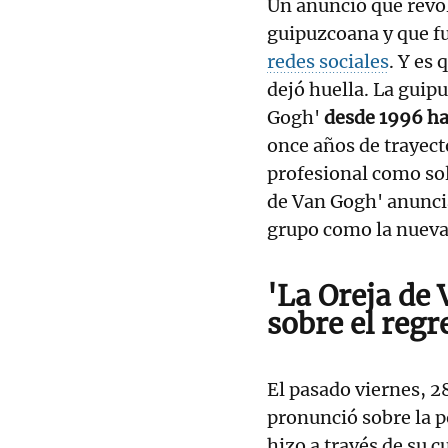
Un anunció que revol
guipuzcoana y que f
redes sociales
. Y es
dejó huella. La guip
Gogh'
desde 1996 h
once años de trayecto
profesional como sol
de Van Gogh' anunc
grupo como la nueva 
'La Oreja de
sobre el reg
El pasado viernes, 28
pronunció sobre la p
hizo a través de su 