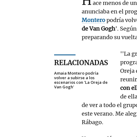
H
ace menos de un
anunciaba en el pro
Montero
podría volve
de Van Gogh
'. Según
preparando su vuelta
''La g
RELACIONADAS
progr
Oreja 
Amaia Montero podría
volver a subirse a los
reunir
escenarios con 'La Oreja de
Van Gogh'
con el
de ell
de ver a todo el gru
este verano. Me alegr
Rábago.