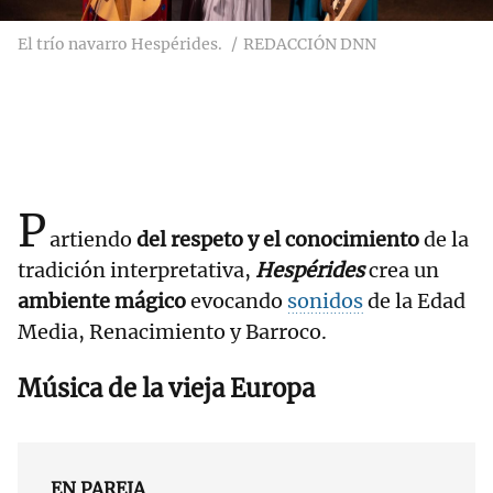
El trío navarro Hespérides.
REDACCIÓN DNN
P
artiendo
del respeto y el conocimiento
de la
tradición interpretativa,
Hespérides
crea un
ambiente mágico
evocando
sonidos
de la Edad
Media, Renacimiento y Barroco.
Música de la vieja Europa
EN PAREJA