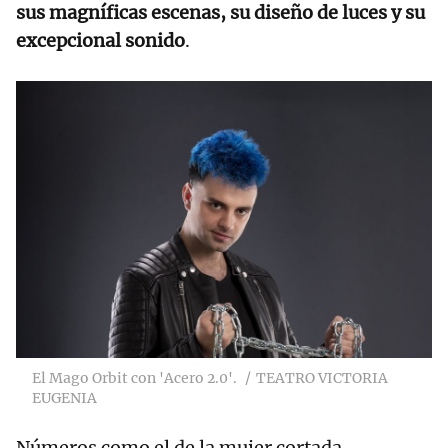
sus magníficas escenas, su diseño de luces y su
excepcional sonido
.
El Mago Orbit con 'Acero 2.0'.
TEATRO VICTORIA
EUGENIA
Números como el de la mujer cortada,