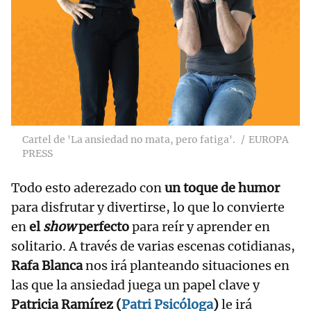
Cartel de 'La ansiedad no mata, pero fatiga'.
EUROPA
PRESS
Todo esto aderezado con
un toque de humor
para disfrutar y divertirse, lo que lo convierte
en
el
show
perfecto
para reír y aprender en
solitario. A través de varias escenas cotidianas,
Rafa Blanca
nos irá planteando situaciones en
las que la ansiedad juega un papel clave y
Patricia Ramírez (
Patri Psicóloga
)
le irá