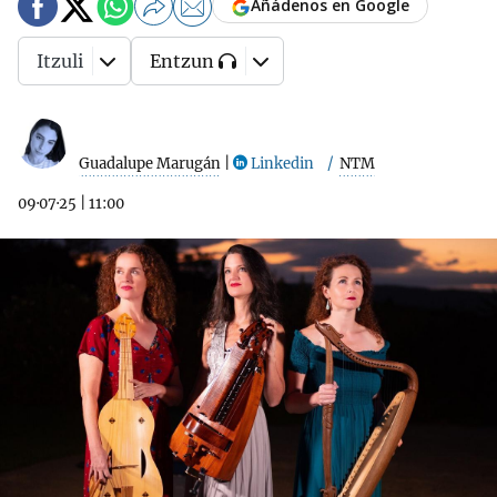
Añádenos en Google
Itzuli
Entzun
Guadalupe Marugán
|
Linkedin
NTM
09·07·25
|
11:00