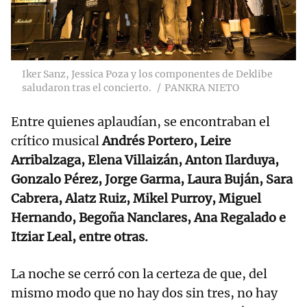
Iker Sanz, Jessica Poza y los componentes de Deklibe
saludaron tras el concierto.
PANKRA NIETO
Entre quienes aplaudían, se encontraban el
crítico musical
Andrés Portero, Leire
Arribalzaga, Elena Villaizán, Anton Ilarduya,
Gonzalo Pérez, Jorge Garma, Laura Buján, Sara
Cabrera, Alatz Ruiz, Mikel Purroy, Miguel
Hernando, Begoña Nanclares, Ana Regalado e
Itziar Leal, entre otras.
La noche se cerró con la certeza de que, del
mismo modo que no hay dos sin tres, no hay