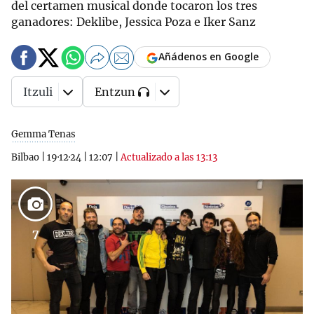
del certamen musical donde tocaron los tres
ganadores: Deklibe, Jessica Poza e Iker Sanz
Añádenos en Google
Itzuli
Entzun
Gemma Tenas
Bilbao
|
19·12·24
|
12:07
|
Actualizado a las 13:13
7