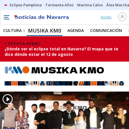
Eclipse Pamplona
Tormenta Alloz
Martina Calvo
Álex Marcha
Kiosko
MUSIKA KM0
CULTURA
AGENDA
COMUNICACIÓN
CUENTA ATRÁS
¿Dónde ver el eclipse total en Navarra? El mapa que te
dice dónde estar el 12 de agosto