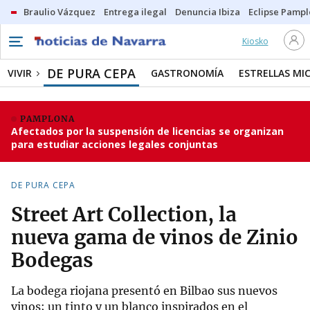
Braulio Vázquez
Entrega ilegal
Denuncia Ibiza
Eclipse Pamp
Kiosko
DE PURA CEPA
VIVIR
GASTRONOMÍA
ESTRELLAS MI
PAMPLONA
Afectados por la suspensión de licencias se organizan
para estudiar acciones legales conjuntas
DE PURA CEPA
Street Art Collection, la
nueva gama de vinos de Zinio
Bodegas
La bodega riojana presentó en Bilbao sus nuevos
vinos; un tinto y un blanco inspirados en el