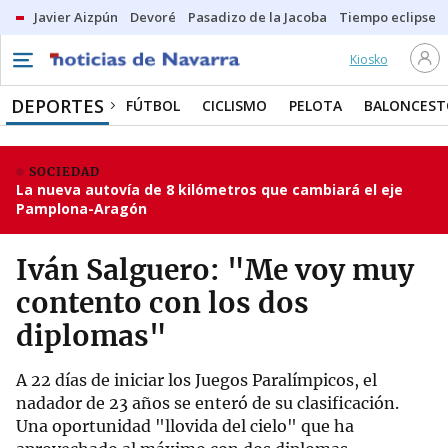
Javier Aizpún
Devoré
Pasadizo de la Jacoba
Tiempo eclipse
Kiosko
DEPORTES
FÚTBOL
CICLISMO
PELOTA
BALONCEST
SOCIEDAD
La nueva autovía de 8 kilómetros que cambiará el eje
Pamplona-Aragón
Iván Salguero: "Me voy muy
contento con los dos
diplomas"
A 22 días de iniciar los Juegos Paralímpicos, el
nadador de 23 años se enteró de su clasificación.
Una oportunidad "llovida del cielo" que ha