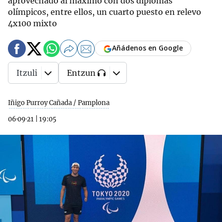
aprovechado al máximo con dos diplomas
olímpicos, entre ellos, un cuarto puesto en relevo
4x100 mixto
Añádenos en Google
Itzuli
Entzun
Iñigo Purroy Cañada / Pamplona
06·09·21
|
19:05