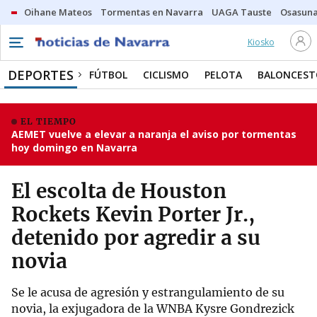
Oihane Mateos
Tormentas en Navarra
UAGA Tauste
Osasuna
Kiosko
DEPORTES
FÚTBOL
CICLISMO
PELOTA
BALONCEST
EL TIEMPO
AEMET vuelve a elevar a naranja el aviso por tormentas
hoy domingo en Navarra
El escolta de Houston
Rockets Kevin Porter Jr.,
detenido por agredir a su
novia
Se le acusa de agresión y estrangulamiento de su
novia, la exjugadora de la WNBA Kysre Gondrezick