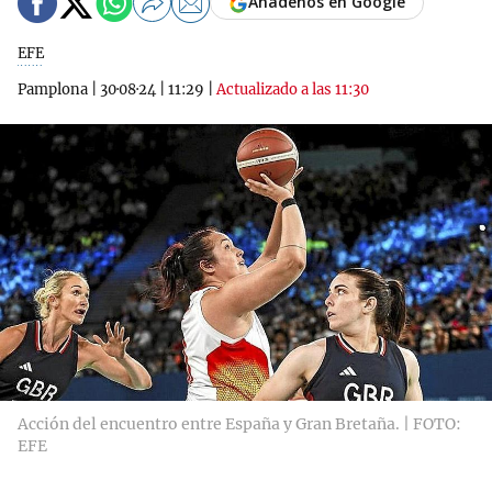
Añádenos en Google
EFE
Pamplona
|
30·08·24
|
11:29
|
Actualizado a las 11:30
Acción del encuentro entre España y Gran Bretaña. | FOTO:
EFE