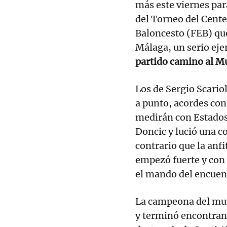
más este viernes par
del Torneo del Cente
Baloncesto (FEB) que
Málaga, un serio ejer
partido camino al M
Los de Sergio Scario
a punto, acordes con 
medirán con Estados
Doncic y lució una 
contrario que la anf
empezó fuerte y con 
el mando del encuen
La campeona del mun
y terminó encontran