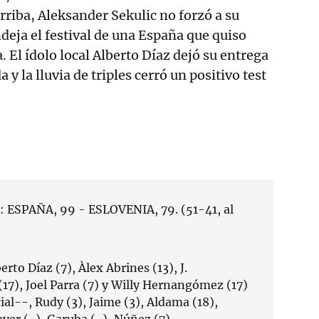
rriba, Aleksander Sekulic no forzó a su
deja el festival de una España que quiso
. El ídolo local Alberto Díaz dejó su entrega
 y la lluvia de triples cerró un positivo test
: ESPAÑA, 99 - ESLOVENIA, 79. (51-41, al
rto Díaz (7), Àlex Abrines (13), J.
7), Joel Parra (7) y Willy Hernangómez (17)
ial--, Rudy (3), Jaime (3), Aldama (18),
laver (-), Garuba (-), Núñez (7)