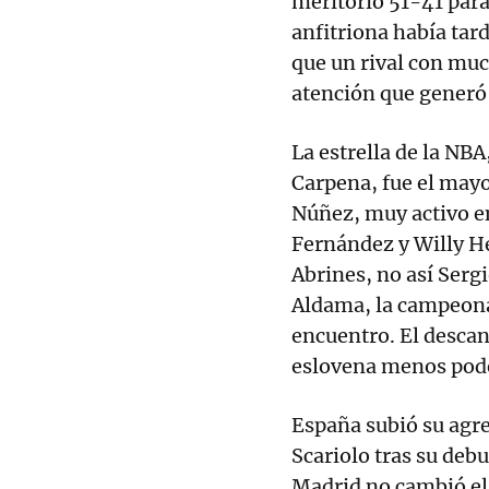
meritorio 51-41 par
anfitriona había tar
que un rival con muc
atención que generó 
La estrella de la NBA
Carpena, fue el mayo
Núñez, muy activo en
Fernández y Willy 
Abrines, no así Sergi
Aldama, la campeona
encuentro. El descan
eslovena menos pod
España subió su agre
Scariolo tras su deb
Madrid no cambió el