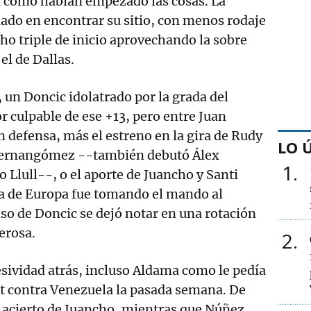
a cómo habían empezado las cosas. La
dado en encontrar su sitio, con menos rodaje
ho triple de inicio aprovechando la sobre
el de Dallas.
, un Doncic idolatrado por la grada del
r culpable de ese +13, pero entre Juan
 defensa, más el estreno en la gira de Rudy
LO 
Hernangómez --también debutó Álex
1
o Llull--, o el aporte de Juancho y Santi
 de Europa fue tomando el mando al
so de Doncic se dejó notar en una rotación
erosa.
2
sividad atrás, incluso Aldama como le pedía
ut contra Venezuela la pasada semana. De
 acierto de Juancho, mientras que Núñez