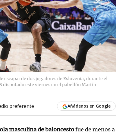
de escapar de dos jugadores de Eslovenia, durante el
B disputado este viernes en el pabellón Martín
dio preferente
Añádenos en Google
ola masculina de baloncesto
fue de menos a