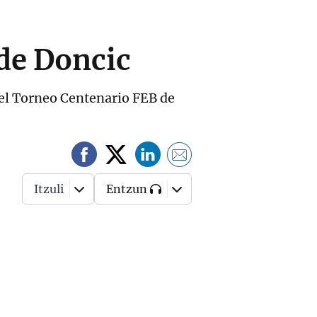
 de Doncic
 el Torneo Centenario FEB de
Itzuli
Entzun