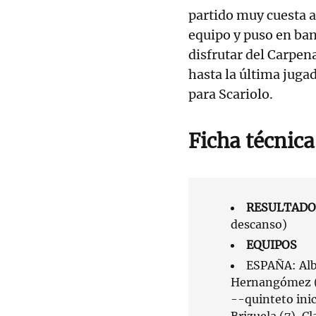
partido muy cuesta a
equipo y puso en ban
disfrutar del Carpena
hasta la última jugada
para Scariolo.
Ficha técnica
RESULTADO
descanso)
EQUIPOS
ESPAÑA: Albe
Hernangómez (1
--quinteto inic
Brizuela (7), C