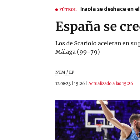
Iraola se deshace en e
FÚTBOL
España se cre
Los de Scariolo aceleran en su
Málaga (99-79)
NTM / EP
12·08·23
|
15:26
|
Actualizado a las 15:26