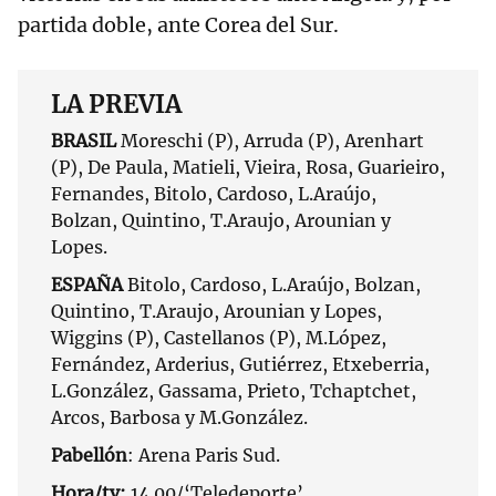
partida doble, ante Corea del Sur.
LA PREVIA
BRASIL
Moreschi (P), Arruda (P), Arenhart
(P), De Paula, Matieli, Vieira, Rosa, Guarieiro,
Fernandes, Bitolo, Cardoso, L.Araújo,
Bolzan, Quintino, T.Araujo, Arounian y
Lopes.
ESPAÑA
Bitolo, Cardoso, L.Araújo, Bolzan,
Quintino, T.Araujo, Arounian y Lopes,
Wiggins (P), Castellanos (P), M.López,
Fernández, Arderius, Gutiérrez, Etxeberria,
L.González, Gassama, Prieto, Tchaptchet,
Arcos, Barbosa y M.González.
Pabellón
: Arena Paris Sud.
Hora/tv:
14.00/‘Teledeporte’.