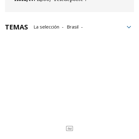
TEMAS
La selección
Brasil
Selección española femenina
balonmano
Lysa Tchaptchet