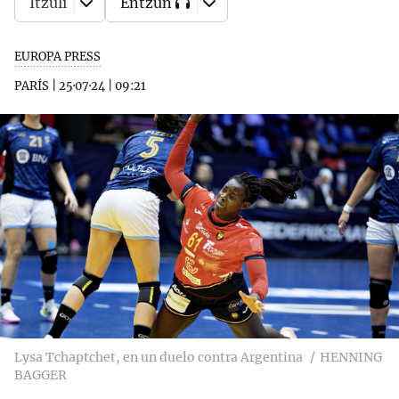
Itzuli
Entzun
EUROPA PRESS
PARÍS
|
25·07·24
|
09:21
Lysa Tchaptchet, en un duelo contra Argentina
HENNING
BAGGER