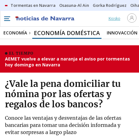
Tormentas en Navarra
Osasuna-Al Ain
Gorka Rodríguez
Oih
Kiosko
ECONOMÍA DOMÉSTICA
ECONOMÍA
INNOVACCIÓN
EL TIEMPO
AEMET vuelve a elevar a naranja el aviso por tormentas
hoy domingo en Navarra
¿Vale la pena domiciliar tu
nómina por las ofertas y
regalos de los bancos?
Conoce las ventajas y desventajas de las ofertas
bancarias para tomar una decisión informada y
evitar sorpresas a largo plazo