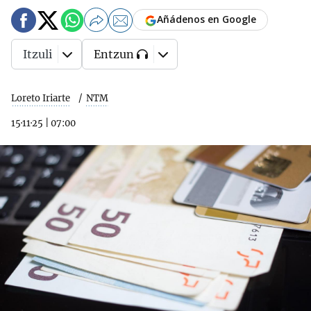
Añádenos en Google
Itzuli
Entzun
Loreto Iriarte
NTM
15·11·25
|
07:00