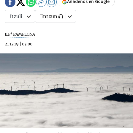
Añádenos en Google
Itzuli
Entzun
E.P/ PAMPLONA
21·12·19
|
03:00