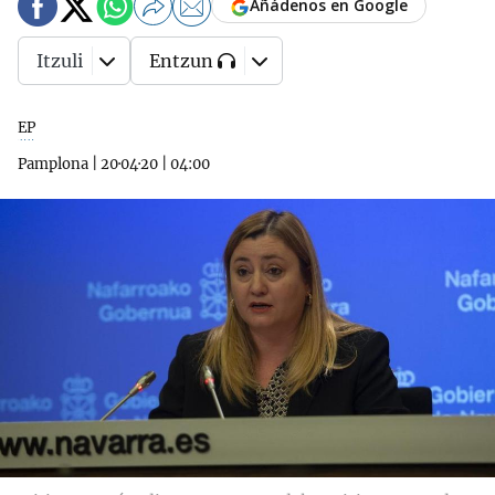
Añádenos en Google
Itzuli
Entzun
EP
Pamplona
|
20·04·20
|
04:00