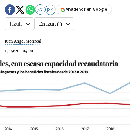
Añádenos en Google
Itzuli
Entzun
Juan Ángel Monreal
15·09·20
|
04:00