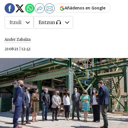
Añádenos en Google
Itzuli
Entzun
Ander Zabalza
21·08·21
|
12:41