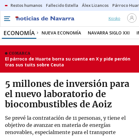
Restos humanos
Fallecido Estella
Álex Lizancos
Párroco Huar
Kiosko
ECONOMÍA
NUEVA ECONOMÍA
NAVARRA SIGLO XXI
COMARCA
El párroco de Huarte borra su cuenta en X y pide perdón
tras sus tuits sobre Ceuta
5 millones de inversión para
el nuevo laboratorio de
biocombustibles de Aoiz
Se prevé la contratación de 11 personas, y tiene el
objetivo de avanzar en materia de energías
renovables, especialmente para el transporte