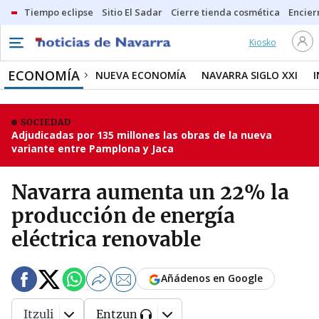
Tiempo eclipse
Sitio El Sadar
Cierre tienda cosmética
Encier
Kiosko
ECONOMÍA
NUEVA ECONOMÍA
NAVARRA SIGLO XXI
SOCIEDAD
Adjudicadas por 135 millones las obras de la nueva
variante entre Pamplona y Jaca
Navarra aumenta un 22% la
producción de energía
eléctrica renovable
Añádenos en Google
Itzuli
Entzun