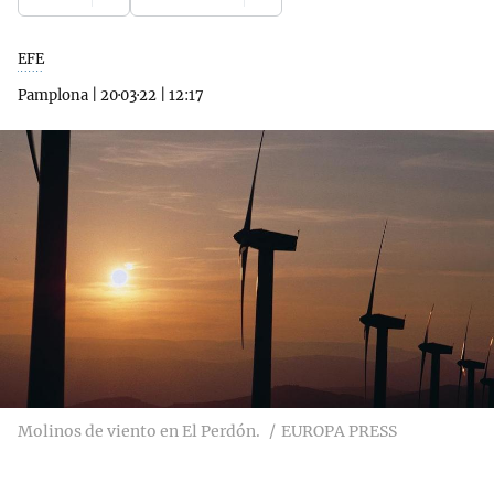
EFE
Pamplona
|
20·03·22
|
12:17
Molinos de viento en El Perdón.
EUROPA PRESS