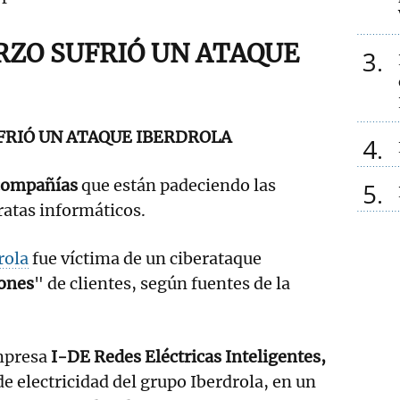
ARZO SUFRIÓ UN ATAQUE
3
UFRIÓ UN ATAQUE IBERDROLA
4
 compañías
que están padeciendo las
5
ratas informáticos.
rola
fue víctima de un ciberataque
lones
" de clientes, según fuentes de la
mpresa
I-DE Redes Eléctricas Inteligentes,
de electricidad del grupo Iberdrola, en un