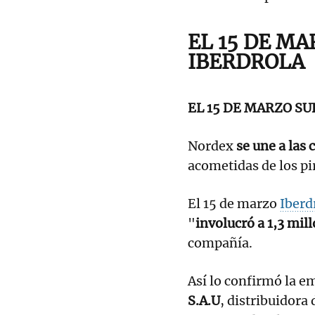
EL 15 DE M
IBERDROLA
EL 15 DE MARZO S
Nordex
se une a las
acometidas de los pi
El 15 de marzo
Iberd
"
involucró a 1,3 mil
compañía.
Así lo confirmó la e
S.A.U
, distribuidora 