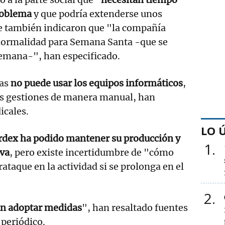
problema
y que podría extenderse unos
e también indicaron que "la compañía
 normalidad para Semana Santa -que se
semana-", han especificado.
nas
no puede usar los equipos informáticos
,
las gestiones de manera manual, han
icales.
LO 
dex ha podido mantener su producción y
1
iva
, pero existe incertidumbre de "cómo
rataque en la actividad si se prolonga en el
2
an adoptar medidas
", han resaltado fuentes
 periódico.