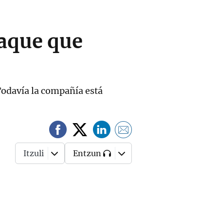
taque que
 Todavía la compañía está
Itzuli
Entzun