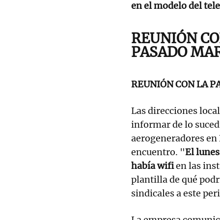
en el modelo del tele
REUNIÓN CO
PASADO MA
REUNIÓN CON LA P
Las direcciones loca
informar de lo sucedi
aerogeneradores en B
encuentro. "
El lune
había wifi
en las ins
plantilla de qué pod
sindicales a este per
La empresa comunicó 