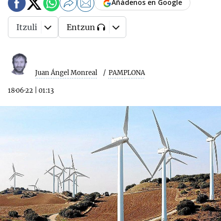
Añádenos en Google
Itzuli
Entzun
Juan Ángel Monreal
PAMPLONA
18·06·22
|
01:13