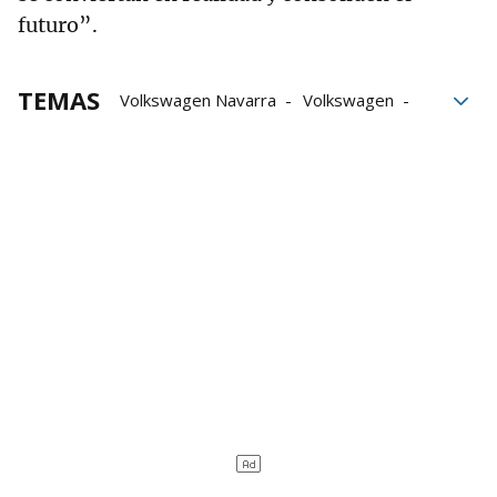
futuro”.
TEMAS
Volkswagen Navarra
Volkswagen
coches eléctricos
coches
futuro
Michael Hobusch