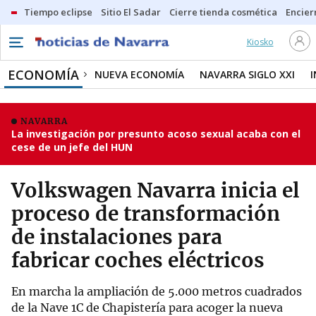
Tiempo eclipse
Sitio El Sadar
Cierre tienda cosmética
Encier
Kiosko
ECONOMÍA
NUEVA ECONOMÍA
NAVARRA SIGLO XXI
NAVARRA
La investigación por presunto acoso sexual acaba con el
cese de un jefe del HUN
Volkswagen Navarra inicia el
proceso de transformación
de instalaciones para
fabricar coches eléctricos
En marcha la ampliación de 5.000 metros cuadrados
de la Nave 1C de Chapistería para acoger la nueva