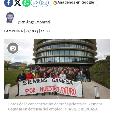
Añádenos en Google
Juan Ángel Monreal
PAMPLONA
|
24·10·23
|
14:00
8
Fotos de la concentración de trabajadores de Siemens
Gamesa en defensa del empleo
JAVIER BERGASA