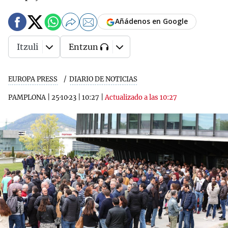
Añádenos en Google
Itzuli
Entzun
EUROPA PRESS
DIARIO DE NOTICIAS
PAMPLONA
|
25·10·23
|
10:27
|
Actualizado a las 10:27