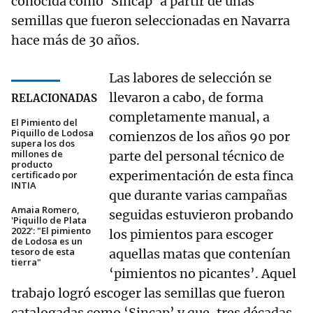
conocida como ‘Sincap’ a partir de unas
semillas que fueron seleccionadas en Navarra
hace más de 30 años.
Las labores de selección se
llevaron a cabo, de forma
RELACIONADAS
completamente manual, a
El Pimiento del
Piquillo de Lodosa
comienzos de los años 90 por
supera los dos
millones de
parte del personal técnico de
producto
experimentación de esta finca
certificado por
INTIA
que durante varias campañas
Amaia Romero,
seguidas estuvieron probando
'Piquillo de Plata
2022': "El pimiento
los pimientos para escoger
de Lodosa es un
tesoro de esta
aquellas matas que contenían
tierra"
‘pimientos no picantes’. Aquel
trabajo logró escoger las semillas que fueron
catalogadas como ‘Sincap’ y que, tres décadas