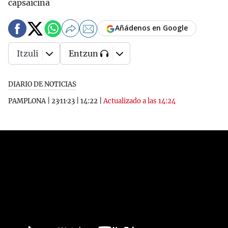
capsaicina
Añádenos en Google
Itzuli
Entzun
DIARIO DE NOTICIAS
PAMPLONA
|
23·11·23
|
14:22
|
Actualizado a las 14:24