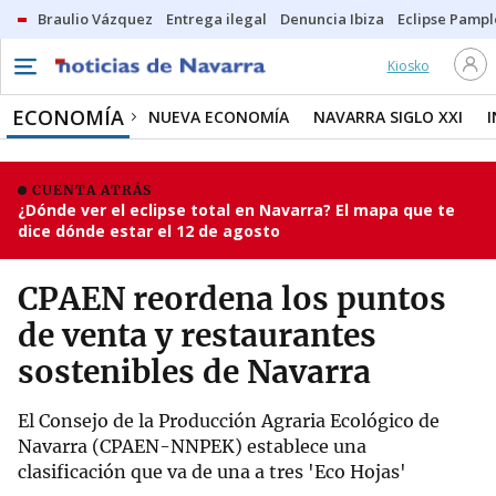
Braulio Vázquez
Entrega ilegal
Denuncia Ibiza
Eclipse Pamp
Kiosko
ECONOMÍA
NUEVA ECONOMÍA
NAVARRA SIGLO XXI
CUENTA ATRÁS
¿Dónde ver el eclipse total en Navarra? El mapa que te
dice dónde estar el 12 de agosto
CPAEN reordena los puntos
de venta y restaurantes
sostenibles de Navarra
El Consejo de la Producción Agraria Ecológico de
Navarra (CPAEN-NNPEK) establece una
clasificación que va de una a tres 'Eco Hojas'