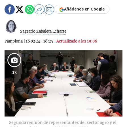
Añádenos en Google
Sagrario Zabaleta Echarte
Pamplona
|
16·02·24
|
16:25
|
Actualizado a las 19:06
13
Segunda reunión de representantes del sector agro y el