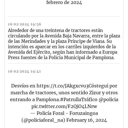
febrero de 2024
16·02·2024 19:56
Alrededor de una treintena de tractores están
circulando por la Avenida Baja Navarra, entre la plaza
de las Merindades y la plaza Príncipe de Viana. Su
intención es aparcar en los carriles izquierdos de la
Avenida del Ejército, según han informado a Europa
Press fuentes de la Policía Municipal de Pamplona.
16·02·2024 19:41
Desvíos en
https://t.co/JAkgxcvu3C
óstegui por
marcha de tractores, unos sentido Zizur y otros
entrando a Pamplona.
#PatrullaTráfico
@policia
pic.twitter.com/F2QiO4LNrw
— Policía Foral - Foruzaingoa
(@policiaforal_na)
February 16, 2024