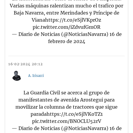
Varias máquinas ralentizan mucho el trafico por
Baja Navarra, entre Merindades y Príncipe de
Viana
https://t.co/eSjlVKprOz
pic.twitter.com/iZdvufGmOR
— Diario de Noticias (@NoticiasNavarra)
16 de
febrero de 2024
16·02·2024 20:12
A. Irisarri
La Guardia Civil se acerca al grupo de
manifestantes de avenida Arostegui para
movilizar la columna de tractores que sigue
parada
https://t.co/eSjlVKoTZ1
pic.twitter.com/BNOCLU52rV
— Diario de Noticias (@NoticiasNavarra)
16 de