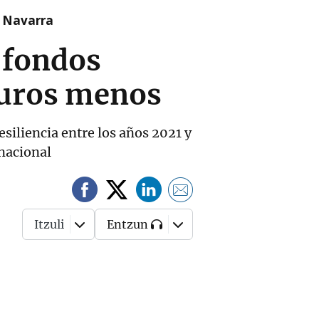
n Navarra
e fondos
euros menos
siliencia entre los años 2021 y
 nacional
Itzuli
Entzun