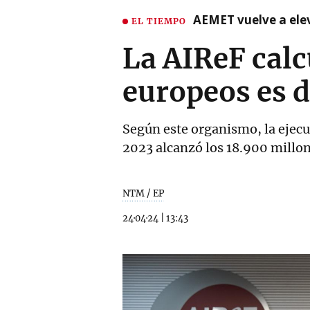
AEMET vuelve a ele
EL TIEMPO
La AIReF calc
europeos es 
Según este organismo, la ejecu
2023 alcanzó los 18.900 millon
NTM / EP
24·04·24
|
13:43