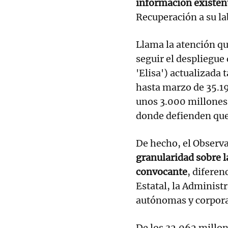
información existe
Recuperación a su la
Llama la atención q
seguir el despliegu
'Elisa') actualizada
hasta marzo de 35.19
unos 3.000 millones 
donde defienden que
De hecho, el Observa
granularidad sobre l
convocante
, diferen
Estatal, la Administ
autónomas y corpora
De los 32.062 millo