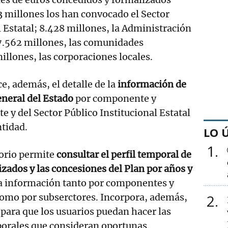
53 millones los han convocado el Sector
l Estatal; 8.428 millones, la Administración
 7.562 millones, las comunidades
llones, las corporaciones locales.
e, además, el detalle de la
información de
eneral del Estado
por componente y
e y del Sector Público Institucional Estatal
tidad.
LO 
1
orio permite
consultar el perfil temporal de
izados y las concesiones del Plan por años y
sta información tanto por componentes y
como por subserctores. Incorpora, además,
2
 para que los usuarios puedan hacer las
rales que consideran oportunas.