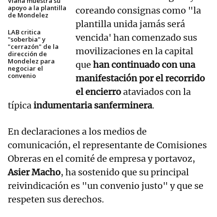
Viana muestra su
apoyo a la plantilla
coreando consignas como "la
de Mondelez
plantilla unida jamás será
LAB critica
vencida' han comenzado sus
"soberbia" y
"cerrazón" de la
movilizaciones en la capital
dirección de
Mondelez para
que
han continuado con una
negociar el
convenio
manifestación por el recorrido
el encierro
ataviados con la
típica
indumentaria sanferminera
.
En declaraciones a los medios de
comunicación, el representante de Comisiones
Obreras en el comité de empresa y portavoz,
Asier Macho
, ha sostenido que su principal
reivindicación es "un convenio justo" y que se
respeten sus derechos.