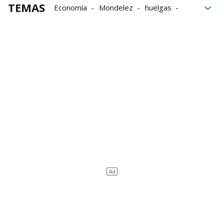
TEMAS
Economía
Mondelez
huelgas
CCOO
CCOO Navarra
Sindicatos
Parlamento de Navarra
salarios dignos