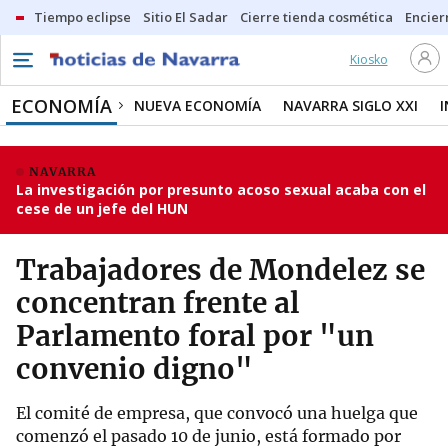
Tiempo eclipse
Sitio El Sadar
Cierre tienda cosmética
Encier
Kiosko
ECONOMÍA
NUEVA ECONOMÍA
NAVARRA SIGLO XXI
NAVARRA
La investigación por presunto acoso sexual acaba con el
cese de un jefe del HUN
Trabajadores de Mondelez se
concentran frente al
Parlamento foral por "un
convenio digno"
El comité de empresa, que convocó una huelga que
comenzó el pasado 10 de junio, está formado por