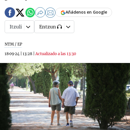
Añádenos en Google
Itzuli
Entzun
NTM / EP
18·09·24
|
13:28
|
Actualizado a las 13:30