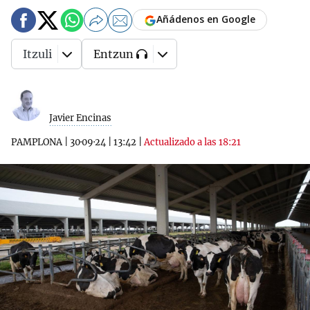
Añádenos en Google
Itzuli
Entzun
Javier Encinas
PAMPLONA
|
30·09·24
|
13:42
|
Actualizado a las 18:21