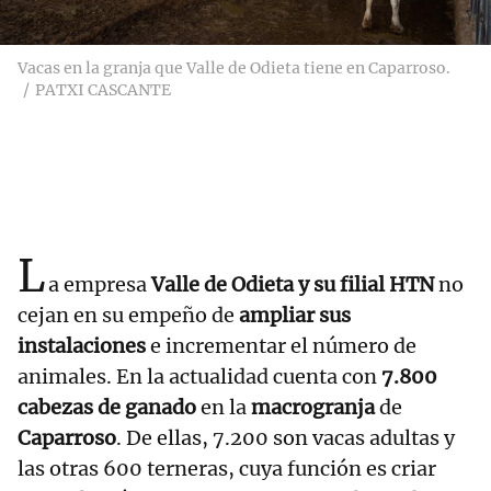
Vacas en la granja que Valle de Odieta tiene en Caparroso.
PATXI CASCANTE
L
a empresa
Valle de Odieta y su filial HTN
no
cejan en su empeño de
ampliar sus
instalaciones
e incrementar el número de
animales. En la actualidad cuenta con
7.800
cabezas de ganado
en la
macrogranja
de
Caparroso
. De ellas, 7.200 son vacas adultas y
las otras 600 terneras, cuya función es criar