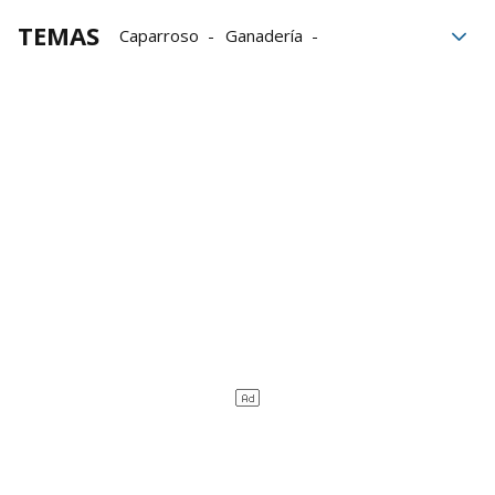
TEMAS
Caparroso
Ganadería
macrogranjas
Macrogranja de Caparroso