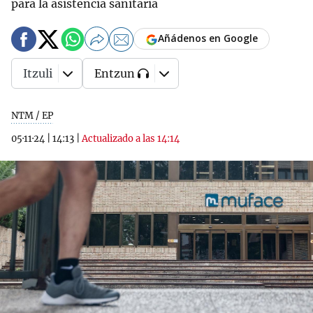
para la asistencia sanitaria
Añádenos en Google
Itzuli
Entzun
NTM / EP
05·11·24
|
14:13
|
Actualizado a las 14:14