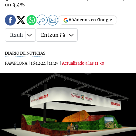
un 3,4%
Añádenos en Google
Itzuli
Entzun
DIARIO DE NOTICIAS
PAMPLONA
|
16·12·24
|
11:25
|
Actualizado a las 11:30