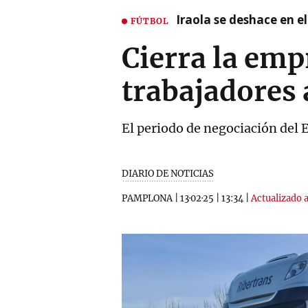
Iraola se deshace en e
FÚTBOL
Cierra la emp
trabajadores 
El periodo de negociación del 
DIARIO DE NOTICIAS
PAMPLONA
|
13·02·25
|
13:34
|
Actualizado a