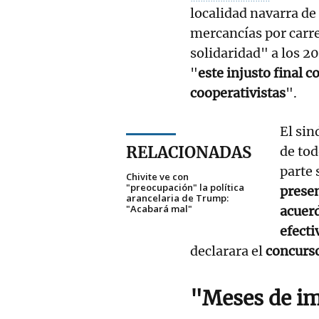
localidad navarra de
mercancías por carre
solidaridad" a los 2
"
este injusto final 
cooperativistas
".
El sin
RELACIONADAS
de tod
parte 
Chivite ve con
"preocupación" la política
presen
arancelaria de Trump:
"Acabará mal"
acuer
efect
declarara el
concurso
"Meses de i