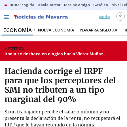
Brutal cogida
Iraola-Víctor
Merino Amigó
Gasóleo
Nivel Ce
Kiosko
ECONOMÍA
NUEVA ECONOMÍA
NAVARRA SIGLO XXI
FÚTBOL
Iraola se deshace en elogios hacia Víctor Muñoz
Hacienda corrige el IRPF
para que los perceptores del
SMI no tributen a un tipo
marginal del 90%
Si un trabajador percibe el salario mínimo y no
presenta la declaración de la renta, no recuperará el
IRPF que le hayan retenido en la nómina