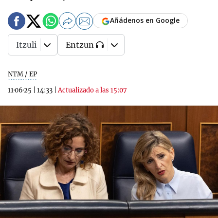
Añádenos en Google
Itzuli
Entzun
NTM / EP
11·06·25
|
14:33
|
Actualizado a las 15:07