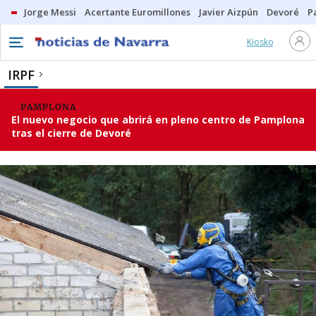
Jorge Messi
Acertante Euromillones
Javier Aizpún
Devoré
P
Kiosko
IRPF
PAMPLONA
El nuevo negocio que abrirá en pleno centro de Pamplona
tras el cierre de Devoré