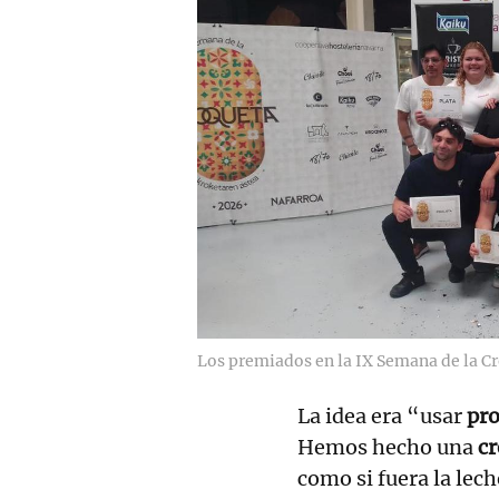
Los premiados en la IX Semana de la C
La idea era “usar
pro
Hemos hecho una
c
como si fuera la lec