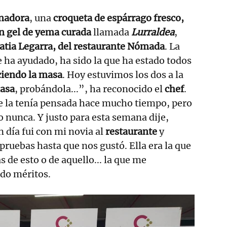
anadora
, una
croqueta de espárrago fresco,
on gel de yema curada
llamada
Lurraldea
,
atia Legarra, del restaurante Nómada
. La
 ha ayudado, ha sido la que ha estado todos
iendo la masa
. Hoy estuvimos los dos a la
masa
, probándola...”, ha reconocido el
chef
.
 la tenía pensada hace mucho tiempo, pero
o nunca. Y justo para esta semana dije,
n día fui con mi novia al
restaurante
y
ruebas hasta que nos gustó. Ella era la que
 de esto o de aquello... la que me
ido méritos.