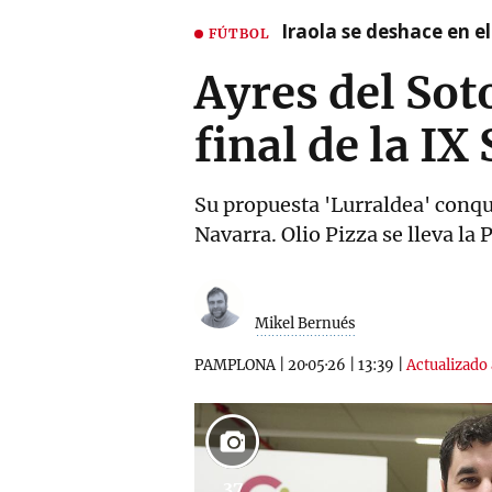
Iraola se deshace en e
FÚTBOL
Ayres del Sot
final de la I
Su propuesta 'Lurraldea' conqui
Navarra. Olio Pizza se lleva la 
Mikel Bernués
PAMPLONA
|
20·05·26
|
13:39
|
Actualizado 
37