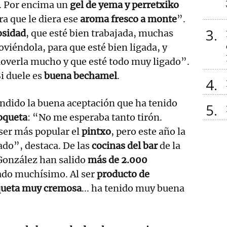
. Por encima un
gel de yema y perretxiko
ra que le diera ese
aroma fresco a monte
”.
3
sidad
, que esté bien trabajada, muchas
viéndola, para que esté bien ligada, y
Moverla mucho y que esté todo muy ligado”.
Si duele es
buena bechamel
.
4
endido la buena aceptación que ha tenido
5
oqueta
: “No me esperaba tanto tirón.
er más popular el
pintxo
, pero este año la
ado”, destaca. De las
cocinas del bar
de la
González han salido
más de 2.000
ado muchísimo. Al ser
producto de
queta muy cremosa
... ha tenido muy buena