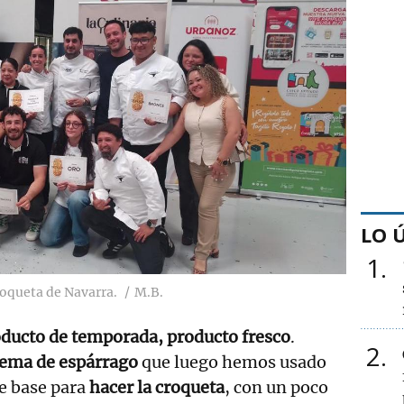
LO 
1
roqueta de Navarra.
M.B.
ducto de temporada, producto fresco
.
2
rema de espárrago
que luego hemos usado
he base para
hacer la croqueta
, con un poco