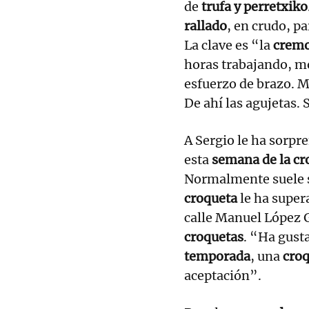
de
trufa y perretxiko
rallado
, en crudo, pa
La clave es “la
cremo
horas trabajando, mo
esfuerzo de brazo. 
De ahí las agujetas. 
A Sergio le ha sorpr
esta
semana de la cr
Normalmente suele s
croqueta
le ha super
calle Manuel López 
croquetas
. “Ha gust
temporada
, una
cro
aceptación”.