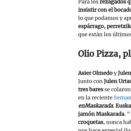
Para los
rezagados qu
insistir con el bocad
lo que podamos y ap
espárrago, perretxi
que están los último
Olio Pizza, 
Asier Olmedo
y
Jule
Junto con
Julen Urta
tres bares
se colaron
en la reciente
Semana
enMaskarada
.
Euska
jamón Maskarada
. 
croquetas
, nunca ha
nos hace especial i