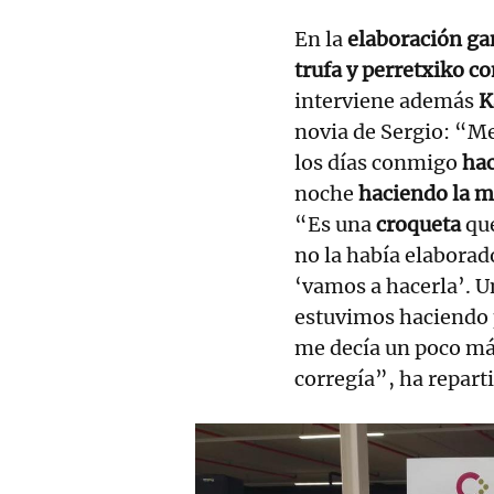
En la
elaboración g
trufa y perretxiko c
interviene además
K
novia de Sergio: “Me
los días conmigo
hac
noche
haciendo la 
“Es una
croqueta
que
no la había elaborad
‘vamos a hacerla’. U
estuvimos haciendo p
me decía un poco más
corregía”, ha repart