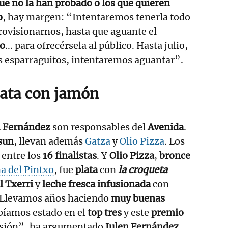
e no la han probado o los que quieren
o
, hay margen: “Intentaremos tenerla todo
rovisionarnos, hasta que aguante el
ko
... para ofrecérsela al público. Hasta julio,
s esparraguitos, intentaremos aguantar”.
plata con jamón
n Fernández
son responsables del
Avenida
.
sun
, llevan además
Gatza
y
Olio Pizza
. Los
 entre los
16 finalistas
. Y
Olio Pizza
,
bronce
 del Pintxo
, fue
plata
con
la croqueta
l Txerri
y
leche fresca infusionada
con
“Llevamos años haciendo
muy buenas
bíamos estado en el
top tres
y este
premio
lusión”, ha argumentado
Julen Fernández
.