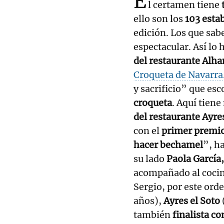
E
l certamen tiene
ello son los
103 esta
edición. Los que sab
espectacular. Así lo
del restaurante Alh
Croqueta de Navarra
y sacrificio” que e
croqueta
. Aquí tien
del restaurante Ayre
con el
primer premi
hacer bechamel
”, h
su lado
Paola García,
acompañado al cocin
Sergio, por este ord
años),
Ayres el Soto
también
finalista co