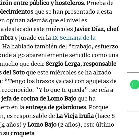
tirón entre público y hosteleros
. Prueba de
blecimientos
que se han presentado a esta
en opinan además que el nivel es
 ha destacado este miércoles
Javier Díaz, chef
ambra
y jurado en la
IX Semana de la
.
Ha hablado también del “trabajo, esfuerzo
sconde algo aparentemente sencillo como una
e mucho que decir
Sergio Lerga, responsable
s del Soto
que este miércoles se ha alzado
o
: “Tengo los brazos ya casi con agujetas de
a reconocido. “Y lo que te queda”, se reía a
 jefa de cocina de Lomo Bajo
que ha
ero en la
entrega de galardones
. Porque
en, es responsable de
La Vieja Iruña
(hace 8
(4 años) y
Lomo Bajo
(2 años), este último
n su croqueta
.